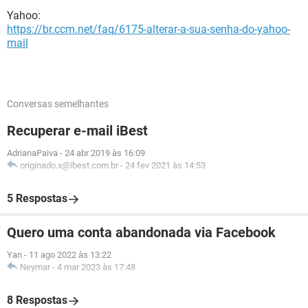
Yahoo:
https://br.ccm.net/faq/6175-alterar-a-sua-senha-do-yahoo-
mail
Conversas semelhantes
Recuperar e-mail iBest
AdrianaPaiva
-
24 abr 2019 às 16:09
originado.x@ibest.com.br
-
24 fev 2021 às 14:53
5 Respostas
Quero uma conta abandonada via Facebook
Yan
-
11 ago 2022 às 13:22
Neymar
-
4 mar 2023 às 17:48
8 Respostas