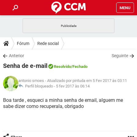
MENU
INÍCIO
JOGOS
WHATSAPP
DICAS
Fórum
Rede social
CELULAR
FACEBOOK
JOGOS
WHATSAPP
DOWNLOADS
Anterior
Seguinte
OUTLOOK
EXCEL
CELULAR
FACEBOOK
Senha de e-mail
INSTAGRAM
JOGOS
GMAIL
WHATSAPP
Resolvido
/Fechado
FÓRUM
OUTLOOK
EXCEL
GUIA DE COMPRAS
CELULAR
FACEBOOK
antonio smoes
- Atualizado por pintuda em 5 Fev 2017 às 03:11
INSTAGRAM
JOGOS
GMAIL
WHATSAPP
GLOSSÁRIO
Perfil bloqueado -
5 fev 2017 às 06:14
OUTLOOK
EXCEL
GUIA DE COMPRAS
CELULAR
FACEBOOK
INSTAGRAM
JOGOS
GMAIL
WHATSAPP
Boa tarde , esqueci a minha senha de email, alguem me
OUTLOOK
EXCEL
sabe dizer como recuperala, obrigado
GUIA DE COMPRAS
CELULAR
FACEBOOK
INSTAGRAM
GMAIL
OUTLOOK
EXCEL
GUIA DE COMPRAS
INSTAGRAM
GMAIL