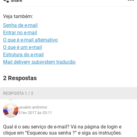
Share
GUIA DE COMPRAS
Veja também:
Senha de e-mail
Entrar no e-mail
O que é e-mail alternativo
O que é um e-mail
Estrutura do e-mail
Mail delivery subsystem tradução
2 Respostas
RESPOSTA 1 / 2
usuário anônimo
5 fev 2017 às 03:11
Qual é o seu serviço de e-mail? Vá na página de login e
clique em “Esqueceu sua senha ?” e siga as instruções.