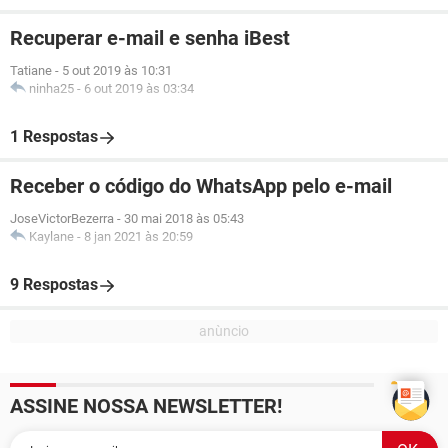
Recuperar e-mail e senha iBest
Tatiane
-
5 out 2019 às 10:31
ninha25
-
6 out 2019 às 03:34
1 Respostas
Receber o código do WhatsApp pelo e-mail
JoseVictorBezerra
-
30 mai 2018 às 05:43
Kaylane
-
8 jan 2021 às 20:59
9 Respostas
ASSINE NOSSA NEWSLETTER!