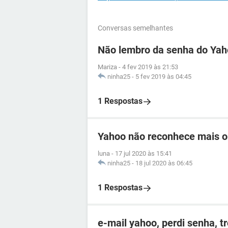
Conversas semelhantes
Não lembro da senha do Ya
Mariza
-
4 fev 2019 às 21:53
ninha25
-
5 fev 2019 às 04:45
1 Respostas
Yahoo não reconhece mais o
luna
-
17 jul 2020 às 15:41
ninha25
-
18 jul 2020 às 06:45
1 Respostas
e-mail yahoo, perdi senha, t