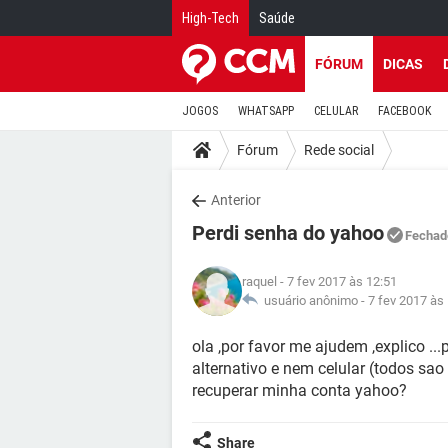
High-Tech
Saúde
FÓRUM
DICAS
JOGOS
WHATSAPP
CELULAR
FACEBOOK
Fórum
Rede social
Anterior
Perdi senha do yahoo
Fechad
raquel
- 7 fev 2017 às 12:51
usuário anônimo -
7 fev 2017 às
ola ,por favor me ajudem ,explico ..
alternativo e nem celular (todos sao
recuperar minha conta yahoo?
Share