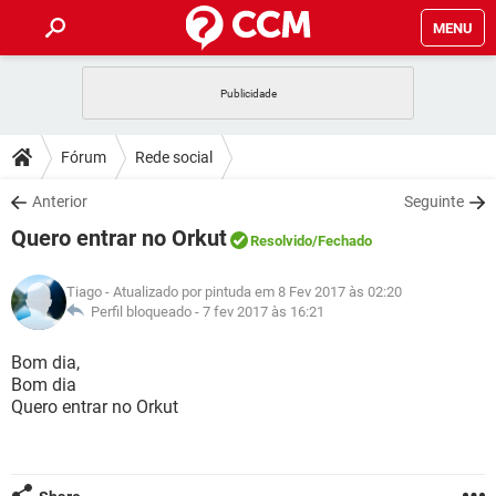
MENU
INÍCIO
JOGOS
WHATSAPP
DICAS
Fórum
Rede social
CELULAR
FACEBOOK
JOGOS
WHATSAPP
DOWNLOADS
Anterior
Seguinte
OUTLOOK
EXCEL
CELULAR
FACEBOOK
Quero entrar no Orkut
INSTAGRAM
JOGOS
GMAIL
WHATSAPP
Resolvido
/Fechado
FÓRUM
OUTLOOK
EXCEL
GUIA DE COMPRAS
CELULAR
FACEBOOK
Tiago
- Atualizado por pintuda em 8 Fev 2017 às 02:20
INSTAGRAM
JOGOS
GMAIL
WHATSAPP
GLOSSÁRIO
Perfil bloqueado -
7 fev 2017 às 16:21
OUTLOOK
EXCEL
GUIA DE COMPRAS
CELULAR
FACEBOOK
INSTAGRAM
JOGOS
GMAIL
WHATSAPP
Bom dia,
OUTLOOK
EXCEL
Bom dia
GUIA DE COMPRAS
CELULAR
FACEBOOK
Quero entrar no Orkut
INSTAGRAM
GMAIL
OUTLOOK
EXCEL
GUIA DE COMPRAS
INSTAGRAM
GMAIL