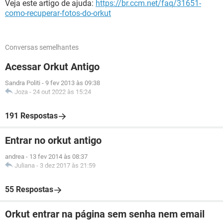
Veja este artigo de ajuda:
https://br.ccm.net/faq/31651-
como-recuperar-fotos-do-orkut
Conversas semelhantes
Acessar Orkut Antigo
Sandra Politi
-
9 fev 2013 às 09:38
Joza
-
24 out 2022 às 15:24
191 Respostas
Entrar no orkut antigo
andrea
-
13 fev 2014 às 08:37
Juliana
-
3 dez 2017 às 21:59
55 Respostas
Orkut entrar na página sem senha nem email