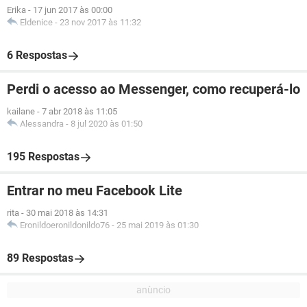
Erika
-
17 jun 2017 às 00:00
Eldenice
-
23 nov 2017 às 11:32
6 Respostas
Perdi o acesso ao Messenger, como recuperá-lo
kailane
-
7 abr 2018 às 11:05
Alessandra
-
8 jul 2020 às 01:50
195 Respostas
Entrar no meu Facebook Lite
rita
-
30 mai 2018 às 14:31
Eronildoeronildonildo76
-
25 mai 2019 às 01:30
89 Respostas