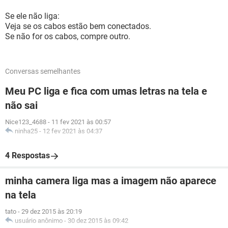
Se ele não liga:
Veja se os cabos estão bem conectados.
Se não for os cabos, compre outro.
Conversas semelhantes
Meu PC liga e fica com umas letras na tela e
não sai
Nice123_4688
-
11 fev 2021 às 00:57
ninha25
-
12 fev 2021 às 04:37
4 Respostas
minha camera liga mas a imagem não aparece
na tela
tato
-
29 dez 2015 às 20:19
usuário anônimo
-
30 dez 2015 às 09:42