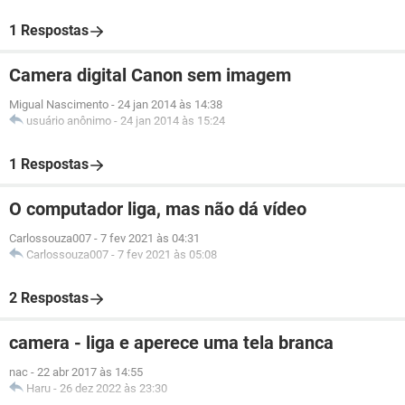
1 Respostas
Camera digital Canon sem imagem
Migual Nascimento
-
24 jan 2014 às 14:38
usuário anônimo
-
24 jan 2014 às 15:24
1 Respostas
O computador liga, mas não dá vídeo
Carlossouza007
-
7 fev 2021 às 04:31
Carlossouza007
-
7 fev 2021 às 05:08
2 Respostas
camera - liga e aperece uma tela branca
nac
-
22 abr 2017 às 14:55
Haru
-
26 dez 2022 às 23:30