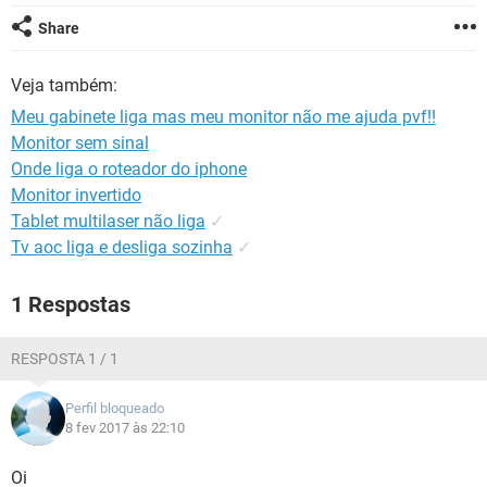
GUIA DE COMPRAS
Share
Veja também:
Meu gabinete liga mas meu monitor não me ajuda pvf!!
Monitor sem sinal
Onde liga o roteador do iphone
Monitor invertido
Tablet multilaser não liga
✓
Tv aoc liga e desliga sozinha
✓
1 Respostas
RESPOSTA 1 / 1
Perfil bloqueado
8 fev 2017 às 22:10
Oi