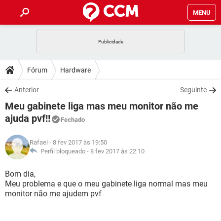
MENU
INÍCIO
JOGOS
WHATSAPP
DICAS
Fórum
Hardware
CELULAR
FACEBOOK
JOGOS
WHATSAPP
DOWNLOADS
Anterior
Seguinte
OUTLOOK
EXCEL
CELULAR
FACEBOOK
Meu gabinete liga mas meu monitor não me
INSTAGRAM
JOGOS
GMAIL
WHATSAPP
FÓRUM
OUTLOOK
EXCEL
ajuda pvf!!
Fechado
GUIA DE COMPRAS
CELULAR
FACEBOOK
INSTAGRAM
JOGOS
GMAIL
WHATSAPP
GLOSSÁRIO
OUTLOOK
EXCEL
Rafael
- 8 fev 2017 às 19:50
GUIA DE COMPRAS
CELULAR
FACEBOOK
Perfil bloqueado -
8 fev 2017 às 22:10
INSTAGRAM
JOGOS
GMAIL
WHATSAPP
OUTLOOK
EXCEL
Bom dia,
GUIA DE COMPRAS
CELULAR
FACEBOOK
INSTAGRAM
GMAIL
Meu problema e que o meu gabinete liga normal mas meu
OUTLOOK
EXCEL
monitor não me ajudem pvf
GUIA DE COMPRAS
INSTAGRAM
GMAIL