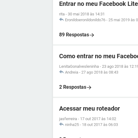
Entrar no meu Facebook Lite
rita
-
30 mai 2018 às 14:31
Eronildoeronildonildo76
-
25 mai 2019 às 0
89 Respostas
Como entrar no meu Facebo
LenitaGonalvesleninha
-
23 ago 2018 às 12:1
Andreia
-
27 ago 2018 às 08:43
2 Respostas
Acessar meu roteador
jasferreira
-
17 out 2017 às 14:02
ninha25
-
18 out 2017 às 06:03