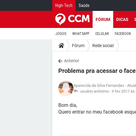
High-Tech
Saúde
FÓRUM
DICAS
JOGOS
WHATSAPP
CELULAR
FACEBOOK
Fórum
Rede social
Anterior
Problema pra acessar o fac
Aparecida da Silva Fernandes
- Atua
usuário anônimo -
9 fev 2017 às
Bom dia,
Quero entrar no meu facebook esqu