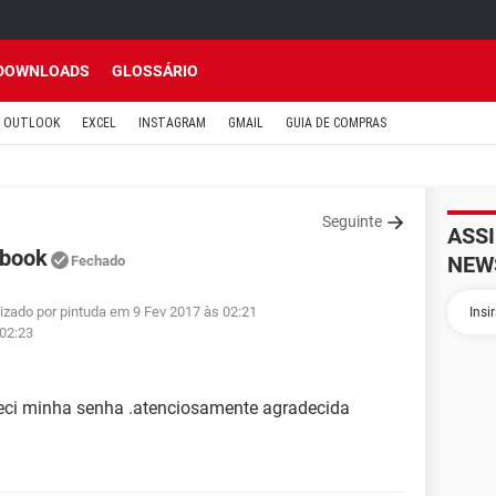
DOWNLOADS
GLOSSÁRIO
OUTLOOK
EXCEL
INSTAGRAM
GMAIL
GUIA DE COMPRAS
Seguinte
ASS
ebook
NEW
Fechado
lizado por pintuda em 9 Fev 2017 às 02:21
 02:23
eci minha senha .atenciosamente agradecida