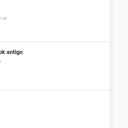
1:30
ok antigo
9