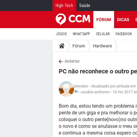
High-Tech
Saúde
FÓRUM
DICAS
JOGOS
WHATSAPP
CELULAR
FACEBOOK
Fórum
Hardware
Anterior
PC não reconhece o outro p
brendon
- Atualizado por pintuda em
usuário anônimo -
16 fev 2017 à
Bom dia, estou tendo um problema 
pente de um giga e pra melhorar o 
coloquei o outro pente(novo)no outr
o novo é como se anulasse o meu ou
e continua a mesma coisa espero co