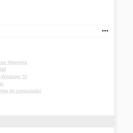
cas -Memória
RAM
 -Windows 10
do
artes do computador