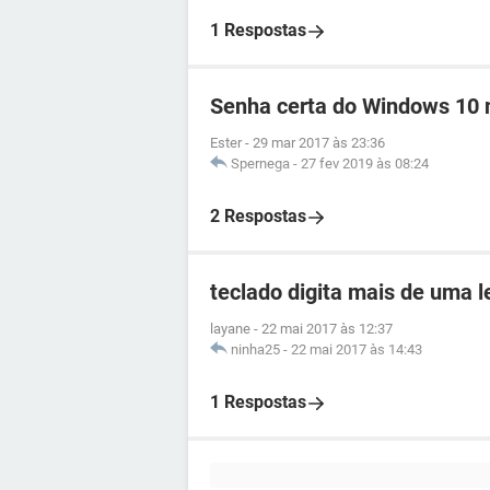
1 Respostas
Senha certa do Windows 10 n
Ester
-
29 mar 2017 às 23:36
Spernega
-
27 fev 2019 às 08:24
2 Respostas
teclado digita mais de uma l
layane
-
22 mai 2017 às 12:37
ninha25
-
22 mai 2017 às 14:43
1 Respostas