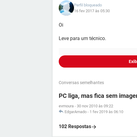
Perfil bloqueado
16 fev 2017 às 05:30
Oi
Leve para um técnico.
Exib
Conversas semelhantes
PC liga, mas fica sem imagem
evmoura
-
30 nov 2010 às 09:22
EdgarAmado
-
1 fev 2019 às 06:10
102 Respostas