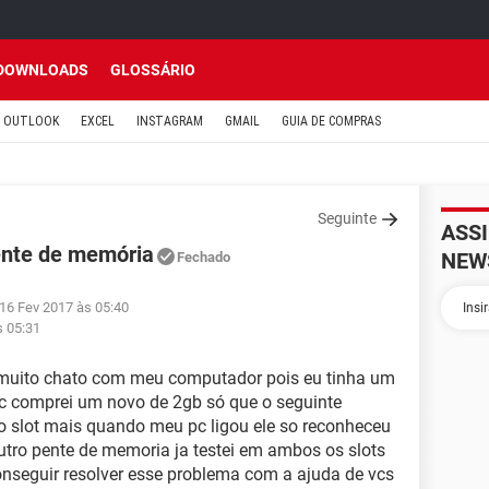
DOWNLOADS
GLOSSÁRIO
OUTLOOK
EXCEL
INSTAGRAM
GMAIL
GUIA DE COMPRAS
Seguinte
ASS
ente de memória
NEW
Fechado
 16 Fev 2017 às 05:40
s 05:31
muito chato com meu computador pois eu tinha um
pc comprei um novo de 2gb só que o seguinte
o slot mais quando meu pc ligou ele so reconheceu
tro pente de memoria ja testei em ambos os slots
nseguir resolver esse problema com a ajuda de vcs