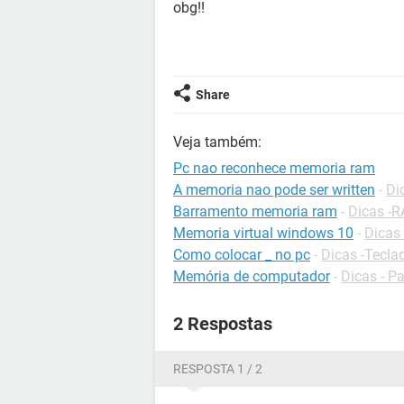
obg!!
Share
Veja também:
Pc nao reconhece memoria ram
A memoria nao pode ser written
-
Di
Barramento memoria ram
-
Dicas -
Memoria virtual windows 10
-
Dicas
Como colocar _ no pc
-
Dicas -Tecla
Memória de computador
-
Dicas - P
2 Respostas
RESPOSTA 1 / 2