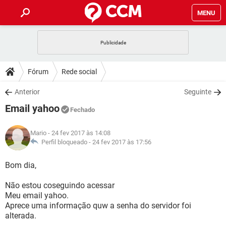
MENU
INÍCIO
JOGOS
WHATSAPP
DICAS
Fórum
Rede social
CELULAR
FACEBOOK
JOGOS
WHATSAPP
DOWNLOADS
Anterior
Seguinte
OUTLOOK
EXCEL
CELULAR
FACEBOOK
Email yahoo
INSTAGRAM
JOGOS
GMAIL
WHATSAPP
Fechado
FÓRUM
OUTLOOK
EXCEL
GUIA DE COMPRAS
CELULAR
FACEBOOK
Mario
- 24 fev 2017 às 14:08
INSTAGRAM
JOGOS
GMAIL
WHATSAPP
GLOSSÁRIO
Perfil bloqueado -
24 fev 2017 às 17:56
OUTLOOK
EXCEL
GUIA DE COMPRAS
CELULAR
FACEBOOK
INSTAGRAM
JOGOS
GMAIL
WHATSAPP
Bom dia,
OUTLOOK
EXCEL
GUIA DE COMPRAS
CELULAR
FACEBOOK
Não estou coseguindo acessar
INSTAGRAM
GMAIL
Meu email yahoo.
OUTLOOK
EXCEL
GUIA DE COMPRAS
Aprece uma informação quw a senha do servidor foi
INSTAGRAM
GMAIL
alterada.