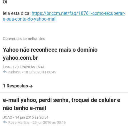
Oi
leia esta dica:
https://br.ccm.net/faq/18761-como-recuperar-
a-sua-conta-do-yahoo-mail
Conversas semelhantes
Yahoo não reconhece mais o domínio
yahoo.com.br
luna
-
17 jul 2020 às 15:41
ninha25
-
18 jul 2020 às 06:45
1 Respostas
e-mail yahoo, perdi senha, troquei de celular e
não tenho e-mail
JOAO
-
14 jun 2015 às 20:54
Rose Martins
-
25 jun 2016 às 00:16