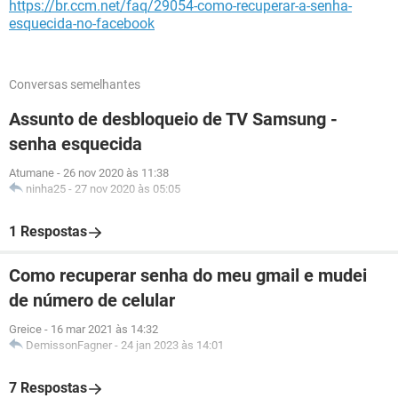
https://br.ccm.net/faq/29054-como-recuperar-a-senha-
esquecida-no-facebook
Conversas semelhantes
Assunto de desbloqueio de TV Samsung -
senha esquecida
Atumane
-
26 nov 2020 às 11:38
ninha25
-
27 nov 2020 às 05:05
1 Respostas
Como recuperar senha do meu gmail e mudei
de número de celular
Greice
-
16 mar 2021 às 14:32
DemissonFagner
-
24 jan 2023 às 14:01
7 Respostas