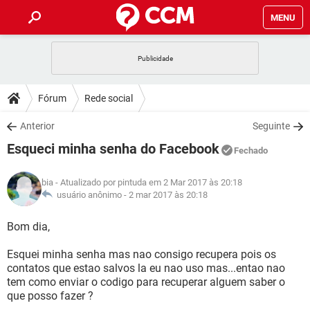
MENU
INÍCIO
JOGOS
WHATSAPP
DICAS
Fórum
Rede social
CELULAR
FACEBOOK
JOGOS
WHATSAPP
DOWNLOADS
Anterior
Seguinte
OUTLOOK
EXCEL
CELULAR
FACEBOOK
Esqueci minha senha do Facebook
INSTAGRAM
JOGOS
GMAIL
WHATSAPP
Fechado
FÓRUM
OUTLOOK
EXCEL
GUIA DE COMPRAS
CELULAR
FACEBOOK
bia
- Atualizado por pintuda em 2 Mar 2017 às 20:18
INSTAGRAM
JOGOS
GMAIL
WHATSAPP
GLOSSÁRIO
usuário anônimo -
2 mar 2017 às 20:18
OUTLOOK
EXCEL
GUIA DE COMPRAS
CELULAR
FACEBOOK
INSTAGRAM
JOGOS
GMAIL
WHATSAPP
Bom dia,
OUTLOOK
EXCEL
GUIA DE COMPRAS
CELULAR
FACEBOOK
Esquei minha senha mas nao consigo recupera pois os
INSTAGRAM
GMAIL
contatos que estao salvos la eu nao uso mas...entao nao
OUTLOOK
EXCEL
GUIA DE COMPRAS
tem como enviar o codigo para recuperar alguem saber o
INSTAGRAM
GMAIL
que posso fazer ?