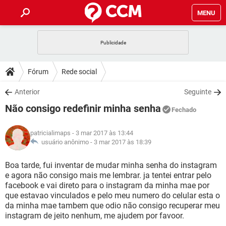
MENU
INÍCIO
JOGOS
WHATSAPP
DICAS
Fórum
Rede social
CELULAR
FACEBOOK
JOGOS
WHATSAPP
DOWNLOADS
Anterior
Seguinte
OUTLOOK
EXCEL
CELULAR
FACEBOOK
Não consigo redefinir minha senha
INSTAGRAM
JOGOS
GMAIL
WHATSAPP
Fechado
FÓRUM
OUTLOOK
EXCEL
GUIA DE COMPRAS
CELULAR
FACEBOOK
patricialimaps
- 3 mar 2017 às 13:44
INSTAGRAM
JOGOS
GMAIL
WHATSAPP
GLOSSÁRIO
usuário anônimo -
3 mar 2017 às 18:39
OUTLOOK
EXCEL
GUIA DE COMPRAS
CELULAR
FACEBOOK
INSTAGRAM
JOGOS
GMAIL
WHATSAPP
Boa tarde, fui inventar de mudar minha senha do instagram
OUTLOOK
EXCEL
e agora não consigo mais me lembrar. ja tentei entrar pelo
GUIA DE COMPRAS
CELULAR
FACEBOOK
facebook e vai direto para o instagram da minha mae por
INSTAGRAM
GMAIL
que estavao vinculados e pelo meu numero do celular esta o
OUTLOOK
EXCEL
GUIA DE COMPRAS
da minha mae tambem que odio não consigo recuperar meu
INSTAGRAM
GMAIL
instagram de jeito nenhum, me ajudem por favoor.