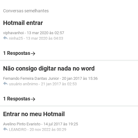
Conversas semelhantes
Hotmail entrar
viphavanhoi
-
13 mar 2020 às 02:57
ninha25
-
13 mar 2020 às 04:03
1 Respostas
Não consigo digitar nada no word
Fernando Ferreira Dantas Junior
-
20 jan 2017 às 15:36
usuário anônimo
-
21 jan 2017 às 02:53
1 Respostas
Entrar no meu Hotmail
Avelino Pinto Evaristo
-
14 jul 2017 às 19:25
LEANDRO
-
20 nov 2022 às 00:29