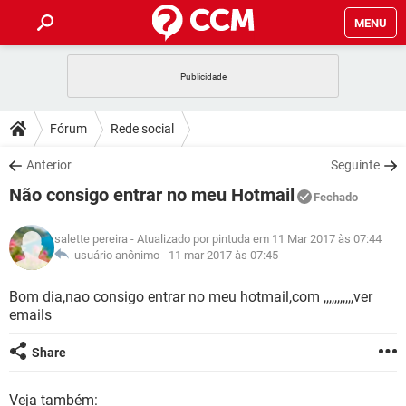
MENU
INÍCIO
JOGOS
WHATSAPP
DICAS
Fórum
Rede social
CELULAR
FACEBOOK
JOGOS
WHATSAPP
DOWNLOADS
Anterior
Seguinte
OUTLOOK
EXCEL
CELULAR
FACEBOOK
Não consigo entrar no meu Hotmail
INSTAGRAM
JOGOS
GMAIL
WHATSAPP
Fechado
FÓRUM
OUTLOOK
EXCEL
GUIA DE COMPRAS
CELULAR
FACEBOOK
salette pereira
- Atualizado por pintuda em 11 Mar 2017 às 07:44
INSTAGRAM
JOGOS
GMAIL
WHATSAPP
GLOSSÁRIO
usuário anônimo -
11 mar 2017 às 07:45
OUTLOOK
EXCEL
GUIA DE COMPRAS
CELULAR
FACEBOOK
INSTAGRAM
JOGOS
GMAIL
WHATSAPP
Bom dia,nao consigo entrar no meu hotmail,com ,,,,,,,,,,,ver
OUTLOOK
EXCEL
emails
GUIA DE COMPRAS
CELULAR
FACEBOOK
INSTAGRAM
GMAIL
OUTLOOK
EXCEL
Share
GUIA DE COMPRAS
INSTAGRAM
GMAIL
Veja também: