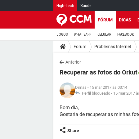
High-Tech
Saúde
FÓRUM
DICAS
JOGOS
WHATSAPP
CELULAR
FACEBOOK
Fórum
Problemas Internet
Anterior
Recuperar as fotos do Orkut
Dimas
- 15 mar 2017 às 03:14
Perfil bloqueado -
15 mar 2017 à
Bom dia,
Gostaria de recuperar as minhas fot
Share