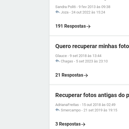
Sandra Politi
-
9 fev 2013 às 09:38
Joza
-
24 out 2022 às 15:24
191 Respostas
Quero recuperar minhas foto
Glauce
-
9 set 2018 às 13:44
Chagas
-
5 set 2023 às 23:10
21 Respostas
Recuperar fotos antigas do 
AdrianaFreitas
-
15 out 2018 às 02:49
Smercampo
-
21 set 2019 às 19:15
3 Respostas