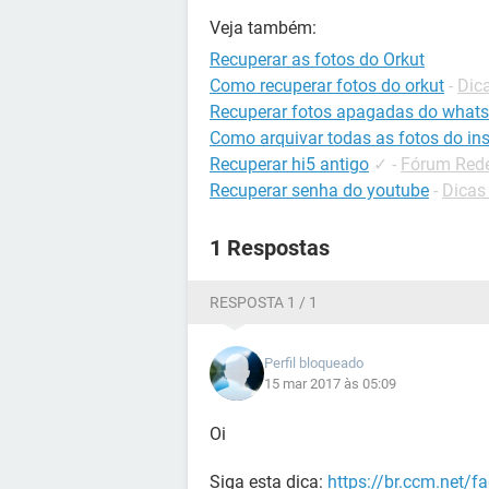
Veja também:
Recuperar as fotos do Orkut
Como recuperar fotos do orkut
-
Dica
Recuperar fotos apagadas do what
Como arquivar todas as fotos do in
Recuperar hi5 antigo
✓
-
Fórum Rede
Recuperar senha do youtube
-
Dicas
1 Respostas
RESPOSTA 1 / 1
Perfil bloqueado
15 mar 2017 às 05:09
Oi
Siga esta dica:
https://br.ccm.net/f