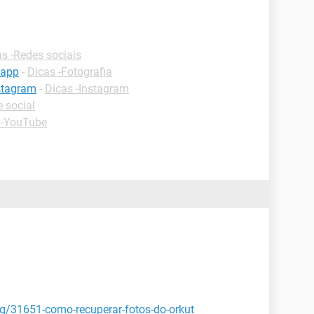
s -Redes sociais
sapp
-
Dicas -Fotografia
stagram
-
Dicas -Instagram
 social
 -YouTube
aq/31651-como-recuperar-fotos-do-orkut