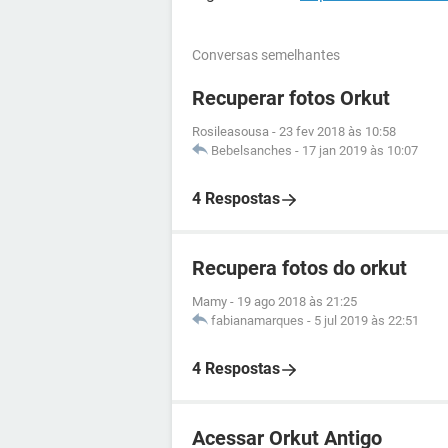
Conversas semelhantes
Recuperar fotos Orkut
Rosileasousa
-
23 fev 2018 às 10:58
Bebelsanches
-
17 jan 2019 às 10:07
4 Respostas
Recupera fotos do orkut
Mamy
-
19 ago 2018 às 21:25
fabianamarques
-
5 jul 2019 às 22:51
4 Respostas
Acessar Orkut Antigo