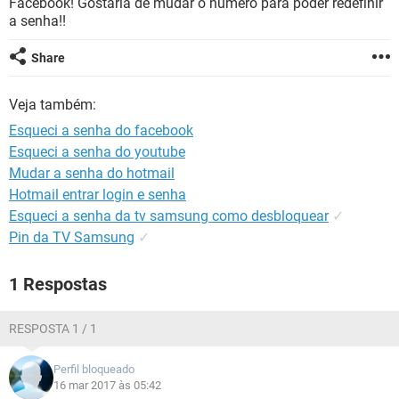
Facebook! Gostaria de mudar o número para poder redefinir
GUIA DE COMPRAS
a senha!!
Share
Veja também:
Esqueci a senha do facebook
Esqueci a senha do youtube
Mudar a senha do hotmail
Hotmail entrar login e senha
Esqueci a senha da tv samsung como desbloquear
✓
Pin da TV Samsung
✓
1 Respostas
RESPOSTA 1 / 1
Perfil bloqueado
16 mar 2017 às 05:42