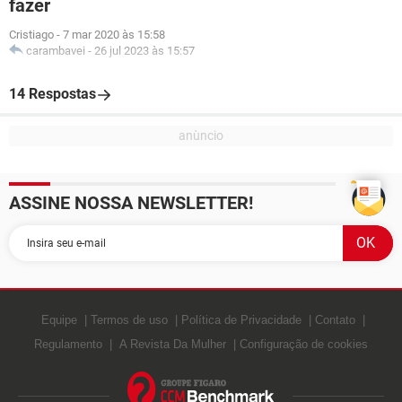
fazer
Cristiago
-
7 mar 2020 às 15:58
carambavei
-
26 jul 2023 às 15:57
14 Respostas
ASSINE NOSSA NEWSLETTER!
Equipe
Termos de uso
Política de Privacidade
Contato
Regulamento
A Revista Da Mulher
Configuração de cookies