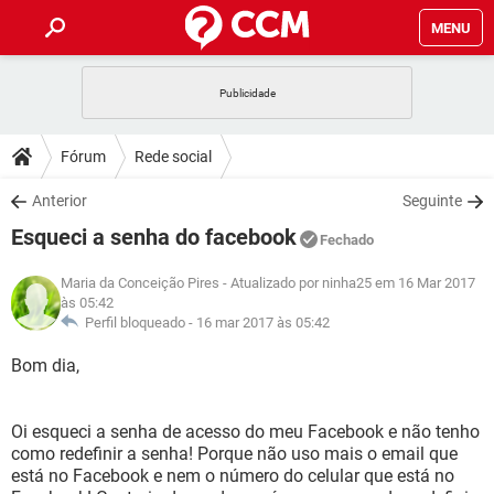
MENU
INÍCIO
JOGOS
WHATSAPP
DICAS
Fórum
Rede social
CELULAR
FACEBOOK
JOGOS
WHATSAPP
DOWNLOADS
Anterior
Seguinte
OUTLOOK
EXCEL
CELULAR
FACEBOOK
Esqueci a senha do facebook
INSTAGRAM
JOGOS
GMAIL
WHATSAPP
Fechado
FÓRUM
OUTLOOK
EXCEL
GUIA DE COMPRAS
CELULAR
FACEBOOK
Maria da Conceição Pires
- Atualizado por ninha25 em 16 Mar 2017
INSTAGRAM
JOGOS
GMAIL
WHATSAPP
às 05:42
GLOSSÁRIO
OUTLOOK
EXCEL
Perfil bloqueado -
16 mar 2017 às 05:42
GUIA DE COMPRAS
CELULAR
FACEBOOK
INSTAGRAM
JOGOS
GMAIL
WHATSAPP
Bom dia,
OUTLOOK
EXCEL
GUIA DE COMPRAS
CELULAR
FACEBOOK
INSTAGRAM
GMAIL
OUTLOOK
EXCEL
Oi esqueci a senha de acesso do meu Facebook e não tenho
GUIA DE COMPRAS
como redefinir a senha! Porque não uso mais o email que
INSTAGRAM
GMAIL
está no Facebook e nem o número do celular que está no