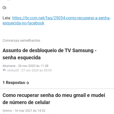
Oi
Leia:
https://br.ccm.net/faq/29054-como-recuperar-a-senha-
esquecida-no-facebook
Conversas semelhantes
Assunto de desbloqueio de TV Samsung -
senha esquecida
Atumane
-
26 nov 2020 às 11:38
ninha25
-
27 nov 2020 às 05:05
1 Respostas
Como recuperar senha do meu gmail e mudei
de número de celular
Greice
-
16 mar 2021 às 14:32