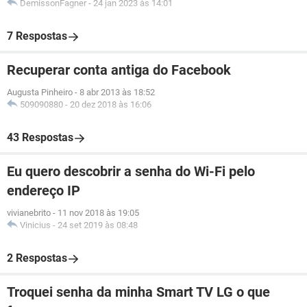
DemissonFagner
-
24 jan 2023 às 14:01
7 Respostas
Recuperar conta antiga do Facebook
Augusta Pinheiro
-
8 abr 2013 às 18:52
509090880
-
20 dez 2018 às 16:06
43 Respostas
Eu quero descobrir a senha do Wi-Fi pelo
endereço IP
vivianebrito
-
11 nov 2018 às 19:05
Vinicius
-
24 set 2019 às 08:48
2 Respostas
Troquei senha da minha Smart TV LG o que