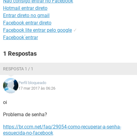
Não consigo entrar no Facebook
GUIA DE COMPRAS
Hotmail entrar direto
Entrar direto no gmail
Facebook entrar direto
Facebook lite entrar pelo google
✓
Facebook ́entrar
1 Respostas
RESPOSTA 1 / 1
Perfil bloqueado
17 mar 2017 às 06:26
oi
Problema de senha?
https://br.ccm.net/faq/29054-como-recuperar-a-senha-
esquecida-no-facebook