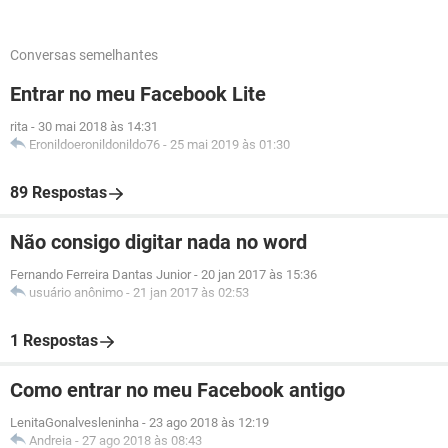
Conversas semelhantes
Entrar no meu Facebook Lite
rita
-
30 mai 2018 às 14:31
Eronildoeronildonildo76
-
25 mai 2019 às 01:30
89 Respostas
Não consigo digitar nada no word
Fernando Ferreira Dantas Junior
-
20 jan 2017 às 15:36
usuário anônimo
-
21 jan 2017 às 02:53
1 Respostas
Como entrar no meu Facebook antigo
LenitaGonalvesleninha
-
23 ago 2018 às 12:19
Andreia
-
27 ago 2018 às 08:43