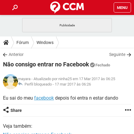
MENU
INÍCIO
JOGOS
WHATSAPP
DICAS
Fórum
Windows
CELULAR
FACEBOOK
JOGOS
WHATSAPP
DOWNLOADS
Anterior
Seguinte
OUTLOOK
EXCEL
CELULAR
FACEBOOK
Não consigo entrar no Facebook
INSTAGRAM
JOGOS
GMAIL
WHATSAPP
Fechado
FÓRUM
OUTLOOK
EXCEL
GUIA DE COMPRAS
CELULAR
FACEBOOK
mayara
- Atualizado por ninha25 em 17 Mar 2017 às 06:25
INSTAGRAM
JOGOS
GMAIL
WHATSAPP
GLOSSÁRIO
Perfil bloqueado -
17 mar 2017 às 06:26
OUTLOOK
EXCEL
GUIA DE COMPRAS
CELULAR
FACEBOOK
INSTAGRAM
JOGOS
GMAIL
WHATSAPP
Eu sai do meu
facebook
depois foi entra n estar dando
OUTLOOK
EXCEL
GUIA DE COMPRAS
CELULAR
FACEBOOK
Share
INSTAGRAM
GMAIL
OUTLOOK
EXCEL
GUIA DE COMPRAS
Veja também:
INSTAGRAM
GMAIL