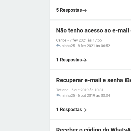
5 Respostas
Não tenho acesso ao e-mail
Carlos
-
7 fev 2021 às 17:55
ninha25
-
8 fev 2021 às 06:52
1 Respostas
Recuperar e-mail e senha iB
Tatiane
-
5 out 2019 às 10:31
ninha25
-
6 out 2019 às 03:34
1 Respostas
Receber o código do WhatsA