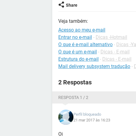
Share
Veja também:
Acesso ao meu e-mail
Entrar no e-mail
-
Dicas -Hotmail
O que é e-mail alternativo
-
Dicas -Y
O que é um e-mail
-
Dicas - E-mail
Estrutura do e-mail
-
Dicas - E-mail
Mail delivery subsystem tradução
-
2 Respostas
RESPOSTA 1 / 2
Perfil bloqueado
21 mar 2017 às 16:23
Oi