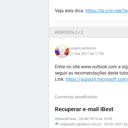
Veja esta dica:
https://br.ccm.net/f
RESPOSTA 2 / 2
usuário anônimo
21 mar 2017 às 17:50
Entre no site www.outlook.com e sig
seguir as recomendações deste tuto
Link:
https://support.microsoft.co
Conversas semelhantes
Recuperar e-mail iBest
AdrianaPaiva
-
24 abr 2019 às 16:09
originado.x@ibest.com.br
-
24 fev 2021 às