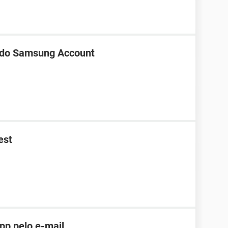
 do Samsung Account
est
pp pelo e-mail