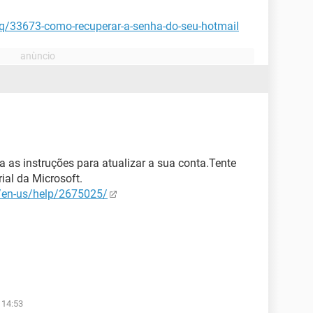
aq/33673-como-recuperar-a-senha-do-seu-hotmail
a as instruções para atualizar a sua conta.Tente
rial da Microsoft.
m/en-us/help/2675025/
 14:53