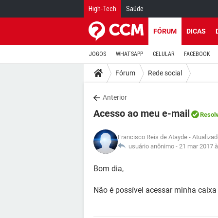
High-Tech
Saúde
FÓRUM
DICAS
JOGOS
WHATSAPP
CELULAR
FACEBOOK
Fórum
Rede social
Anterior
Acesso ao meu e-mail
Resol
Francisco Reis de Atayde
- Atualiza
usuário anônimo -
21 mar 2017 à
Bom dia,
Não é possível acessar minha caixa