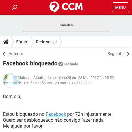
MENU
INÍCIO
JOGOS
WHATSAPP
DICAS
Fórum
Rede social
CELULAR
FACEBOOK
JOGOS
WHATSAPP
DOWNLOADS
Anterior
Seguinte
OUTLOOK
EXCEL
CELULAR
FACEBOOK
Facebook bloqueado
INSTAGRAM
JOGOS
GMAIL
WHATSAPP
Fechado
FÓRUM
OUTLOOK
EXCEL
GUIA DE COMPRAS
CELULAR
FACEBOOK
Mateus
- Atualizado por ninha25 em 23 Mar 2017 às 05:50
INSTAGRAM
JOGOS
GMAIL
WHATSAPP
GLOSSÁRIO
usuário anônimo -
23 mar 2017 às 08:09
OUTLOOK
EXCEL
GUIA DE COMPRAS
CELULAR
FACEBOOK
INSTAGRAM
JOGOS
GMAIL
WHATSAPP
Bom dia,
OUTLOOK
EXCEL
GUIA DE COMPRAS
CELULAR
FACEBOOK
INSTAGRAM
GMAIL
Estou bloqueado no
Facebook
por 72h injustamente
OUTLOOK
EXCEL
GUIA DE COMPRAS
Quero ser desbloqueado não consigo fazer nada
INSTAGRAM
GMAIL
Me ajuda por favor