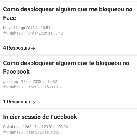
Como desbloquear alguém que me bloqueou no
Face
May
-
12 ago 2013 às 10:54
ninha25
-
15 mar 2020 às 05:42
4 Respostas
Como desbloquear alguém que te bloqueou no
Facebook
anônimo
-
12 set 2013 às 19:52
ninha25
-
13 set 2013 às 06:07
1 Respostas
Iniciar sessão de Facebook
SofiaLopes1283
-
6 set 2020 às 08:36
ninha25
-
7 set 2020 às 05:42