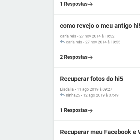
1 Respostas
como revejo o meu antigo hi
carla reis
-
27 nov 2014 à 19:52
carla reis
-
27 nov 2014 à 19:55
2 Respostas
Recuperar fotos do hi5
Lisdalia
-
11 ago 2019 à 09:27
ninha25
-
12 ago 2019 à 07:49
1 Respostas
Recuperar meu Facebook e W