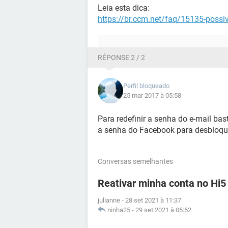
Leia esta dica:
https://br.ccm.net/faq/15135-possi
RÉPONSE 2 / 2
Perfil bloqueado
25 mar 2017 à 05:58
Para redefinir a senha do e-mail bas
a senha do Facebook para desbloqu
Conversas semelhantes
Reativar minha conta no Hi5
julianne
-
28 set 2021 à 11:37
ninha25
-
29 set 2021 à 05:52