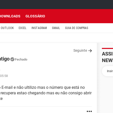
DOWNLOADS
GLOSSÁRIO
OUTLOOK
EXCEL
INSTAGRAM
GMAIL
GUIA DE COMPRAS
Seguinte
ASS
ntigo
NEW
Fechado
7
 05:58
E-mail e não ultilizo mas o número que está no
 recupera estao chegando mas eu não consigo abrir
te