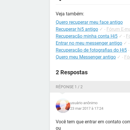
Veja também:
Quero recuperar meu face antigo
Recuperar hi5 antigo
✓
-
Fórum E-ma
Recuperação minha conta Hi5
✓
-
F
Entrar no meu messenger antigo
✓
Recuperação de fotografias do Hi5
Quero meu Messenger antigo
✓
-
Fó
2 Respostas
RÉPONSE 1 / 2
usuário anônimo
23 mar 2017 à 17:24
Você tem que entrar em contato co
ou