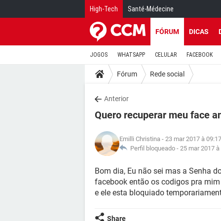
High-Tech
Santé-Médecine
FÓRUM
DICAS
JOGOS
WHATSAPP
CELULAR
FACEBOOK
Fórum
Rede social
Anterior
Quero recuperar meu face a
Emilli Christina
- 23 mar 2017 à 09:1
Perfil bloqueado -
25 mar 2017 à
Bom dia, Eu não sei mas a Senha do 
facebook então os codigos pra mim
e ele esta bloquiado temporariamen
Share