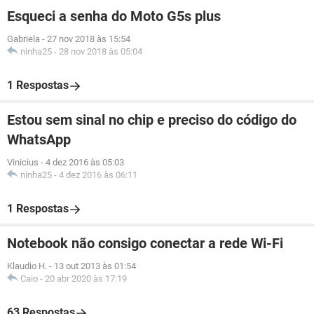
Esqueci a senha do Moto G5s plus
Gabriela
-
27 nov 2018 às 15:54
ninha25
-
28 nov 2018 às 05:04
1 Respostas
Estou sem sinal no chip e preciso do código do
WhatsApp
Vinicius
-
4 dez 2016 às 05:03
ninha25
-
4 dez 2016 às 06:11
1 Respostas
Notebook não consigo conectar a rede Wi-Fi
Klaudio H.
-
13 out 2013 às 01:54
Caio
-
20 abr 2020 às 17:19
63 Respostas