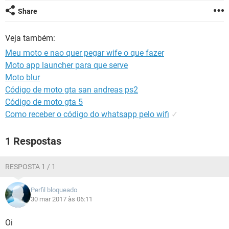
GUIA DE COMPRAS
Share
Veja também:
Meu moto e nao quer pegar wife o que fazer
Moto app launcher para que serve
Moto blur
Código de moto gta san andreas ps2
Código de moto gta 5
Como receber o código do whatsapp pelo wifi
✓
1 Respostas
RESPOSTA 1 / 1
Perfil bloqueado
30 mar 2017 às 06:11
Oi