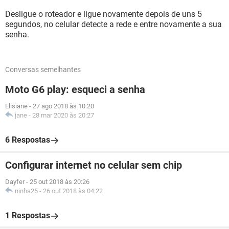
Desligue o roteador e ligue novamente depois de uns 5
segundos, no celular detecte a rede e entre novamente a sua
senha.
Conversas semelhantes
Moto G6 play: esqueci a senha
Elisiane
-
27 ago 2018 às 10:20
jane
-
28 mar 2020 às 20:27
6 Respostas
Configurar internet no celular sem chip
Dayfer
-
25 out 2018 às 20:26
ninha25
-
26 out 2018 às 04:22
1 Respostas