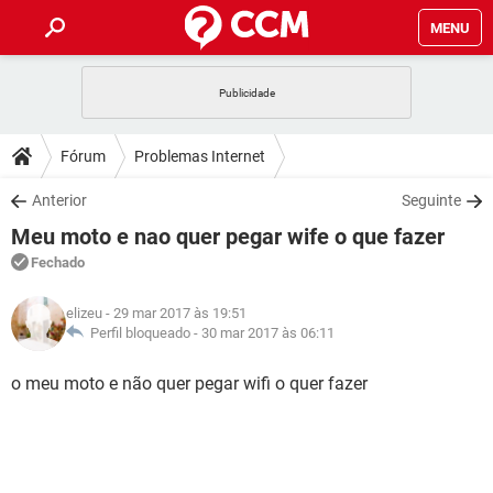
MENU
INÍCIO
JOGOS
WHATSAPP
DICAS
Fórum
Problemas Internet
CELULAR
FACEBOOK
JOGOS
WHATSAPP
DOWNLOADS
Anterior
Seguinte
OUTLOOK
EXCEL
CELULAR
FACEBOOK
Meu moto e nao quer pegar wife o que fazer
INSTAGRAM
JOGOS
GMAIL
WHATSAPP
FÓRUM
OUTLOOK
EXCEL
Fechado
GUIA DE COMPRAS
CELULAR
FACEBOOK
INSTAGRAM
JOGOS
GMAIL
WHATSAPP
GLOSSÁRIO
OUTLOOK
elizeu
- 29 mar 2017 às 19:51
EXCEL
GUIA DE COMPRAS
CELULAR
FACEBOOK
Perfil bloqueado -
30 mar 2017 às 06:11
INSTAGRAM
JOGOS
GMAIL
WHATSAPP
OUTLOOK
EXCEL
o meu moto e não quer pegar wifi o quer fazer
GUIA DE COMPRAS
CELULAR
FACEBOOK
INSTAGRAM
GMAIL
OUTLOOK
EXCEL
GUIA DE COMPRAS
INSTAGRAM
GMAIL