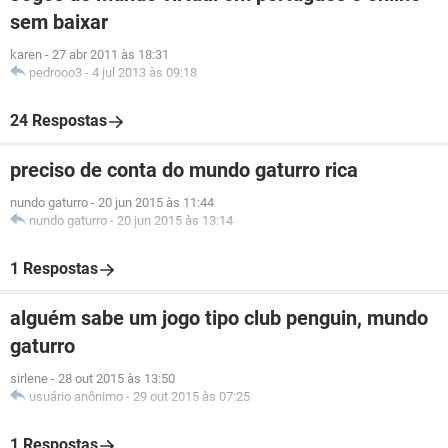
sem baixar
karen
-
27 abr 2011 às 18:31
pedrooo3
-
4 jul 2013 às 09:18
24 Respostas
preciso de conta do mundo gaturro rica
nundo gaturro
-
20 jun 2015 às 11:44
nundo gaturro
-
20 jun 2015 às 13:14
1 Respostas
alguém sabe um jogo tipo club penguin, mundo
gaturro
sirlene
-
28 out 2015 às 13:50
usuário anônimo
-
29 out 2015 às 07:25
1 Respostas