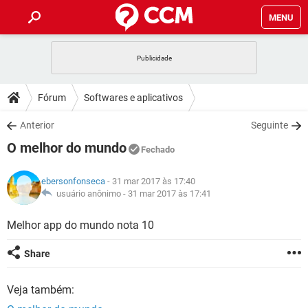
MENU
INÍCIO
JOGOS
WHATSAPP
DICAS
Fórum
Softwares e aplicativos
CELULAR
FACEBOOK
JOGOS
WHATSAPP
DOWNLOADS
Anterior
Seguinte
OUTLOOK
EXCEL
CELULAR
FACEBOOK
O melhor do mundo
INSTAGRAM
JOGOS
GMAIL
WHATSAPP
Fechado
FÓRUM
OUTLOOK
EXCEL
GUIA DE COMPRAS
CELULAR
FACEBOOK
ebersonfonseca
- 31 mar 2017 às 17:40
INSTAGRAM
JOGOS
GMAIL
WHATSAPP
GLOSSÁRIO
usuário anônimo -
31 mar 2017 às 17:41
OUTLOOK
EXCEL
GUIA DE COMPRAS
CELULAR
FACEBOOK
INSTAGRAM
JOGOS
GMAIL
WHATSAPP
Melhor app do mundo nota 10
OUTLOOK
EXCEL
GUIA DE COMPRAS
CELULAR
FACEBOOK
Share
INSTAGRAM
GMAIL
OUTLOOK
EXCEL
GUIA DE COMPRAS
Veja também:
INSTAGRAM
GMAIL