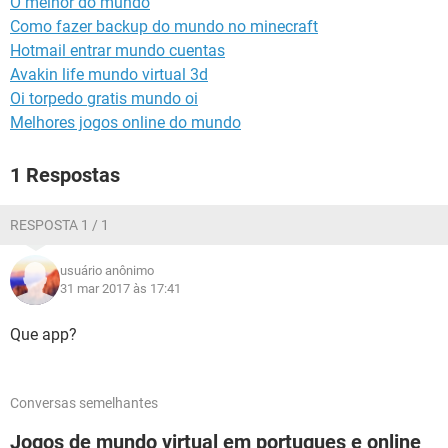
O melhor do mundo
GUIA DE COMPRAS
Como fazer backup do mundo no minecraft
Hotmail entrar mundo cuentas
Avakin life mundo virtual 3d
Oi torpedo gratis mundo oi
Melhores jogos online do mundo
1 Respostas
RESPOSTA 1 / 1
usuário anônimo
31 mar 2017 às 17:41
Que app?
Conversas semelhantes
Jogos de mundo virtual em portugues e online