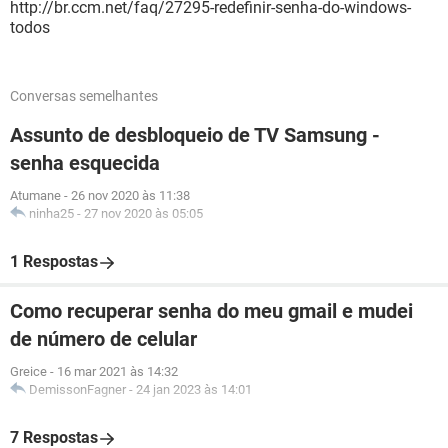
http://br.ccm.net/faq/27295-redefinir-senha-do-windows-
todos
Conversas semelhantes
Assunto de desbloqueio de TV Samsung -
senha esquecida
Atumane
-
26 nov 2020 às 11:38
ninha25
-
27 nov 2020 às 05:05
1 Respostas
Como recuperar senha do meu gmail e mudei
de número de celular
Greice
-
16 mar 2021 às 14:32
DemissonFagner
-
24 jan 2023 às 14:01
7 Respostas