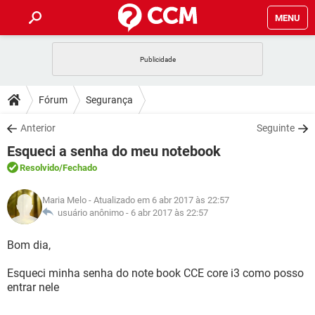
MENU
INÍCIO
JOGOS
WHATSAPP
DICAS
Fórum
Segurança
CELULAR
FACEBOOK
JOGOS
WHATSAPP
DOWNLOADS
Anterior
Seguinte
OUTLOOK
EXCEL
CELULAR
FACEBOOK
Esqueci a senha do meu notebook
INSTAGRAM
JOGOS
GMAIL
WHATSAPP
FÓRUM
OUTLOOK
EXCEL
Resolvido
/Fechado
GUIA DE COMPRAS
CELULAR
FACEBOOK
INSTAGRAM
JOGOS
GMAIL
WHATSAPP
GLOSSÁRIO
OUTLOOK
Maria Melo
- Atualizado em 6 abr 2017 às 22:57
EXCEL
GUIA DE COMPRAS
CELULAR
FACEBOOK
usuário anônimo -
6 abr 2017 às 22:57
INSTAGRAM
JOGOS
GMAIL
WHATSAPP
OUTLOOK
EXCEL
Bom dia,
GUIA DE COMPRAS
CELULAR
FACEBOOK
INSTAGRAM
GMAIL
Esqueci minha senha do note book CCE core i3 como posso
OUTLOOK
EXCEL
GUIA DE COMPRAS
entrar nele
INSTAGRAM
GMAIL