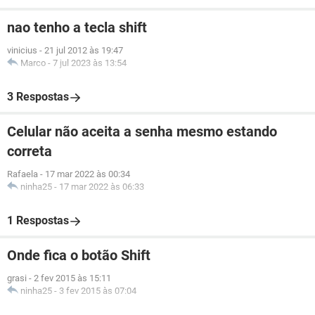
nao tenho a tecla shift
vinicius
-
21 jul 2012 às 19:47
Marco
-
7 jul 2023 às 13:54
3 Respostas
Celular não aceita a senha mesmo estando
correta
Rafaela
-
17 mar 2022 às 00:34
ninha25
-
17 mar 2022 às 06:33
1 Respostas
Onde fica o botão Shift
grasi
-
2 fev 2015 às 15:11
ninha25
-
3 fev 2015 às 07:04