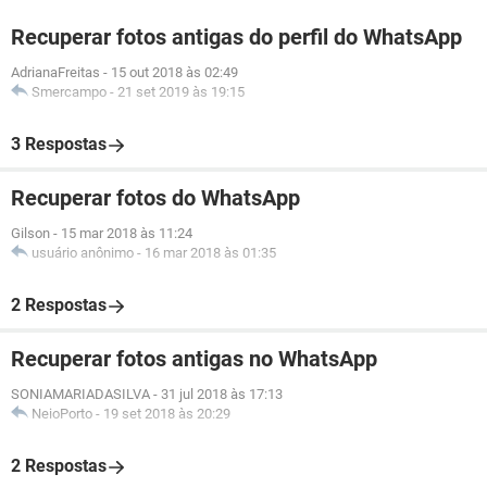
Recuperar fotos antigas do perfil do WhatsApp
AdrianaFreitas
-
15 out 2018 às 02:49
Smercampo
-
21 set 2019 às 19:15
3 Respostas
Recuperar fotos do WhatsApp
Gilson
-
15 mar 2018 às 11:24
usuário anônimo
-
16 mar 2018 às 01:35
2 Respostas
Recuperar fotos antigas no WhatsApp
SONIAMARIADASILVA
-
31 jul 2018 às 17:13
NeioPorto
-
19 set 2018 às 20:29
2 Respostas