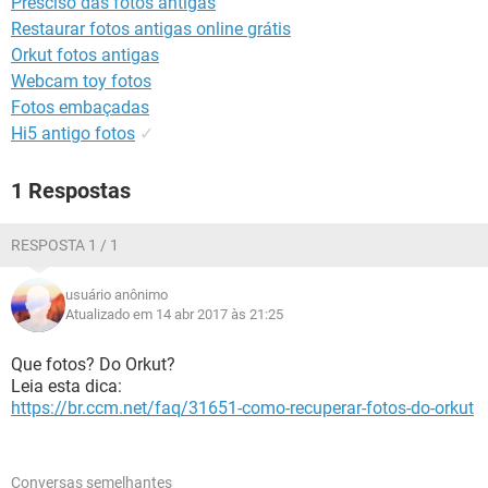
Presciso das fotos antigas
GUIA DE COMPRAS
Restaurar fotos antigas online grátis
Orkut fotos antigas
Webcam toy fotos
Fotos embaçadas
Hi5 antigo fotos
✓
1 Respostas
RESPOSTA 1 / 1
usuário anônimo
Atualizado em 14 abr 2017 às 21:25
Que fotos? Do Orkut?
Leia esta dica:
https://br.ccm.net/faq/31651-como-recuperar-fotos-do-orkut
Conversas semelhantes