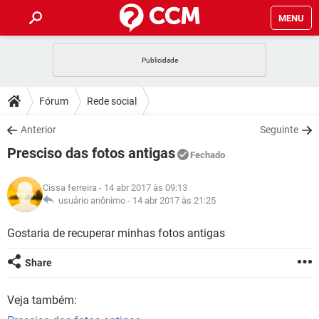
MENU
INÍCIO
JOGOS
WHATSAPP
DICAS
Fórum
Rede social
CELULAR
FACEBOOK
JOGOS
WHATSAPP
DOWNLOADS
Anterior
Seguinte
OUTLOOK
EXCEL
CELULAR
FACEBOOK
Presciso das fotos antigas
INSTAGRAM
JOGOS
GMAIL
WHATSAPP
Fechado
FÓRUM
OUTLOOK
EXCEL
GUIA DE COMPRAS
CELULAR
FACEBOOK
Cissa ferreira
- 14 abr 2017 às 09:13
INSTAGRAM
JOGOS
GMAIL
WHATSAPP
GLOSSÁRIO
usuário anônimo -
14 abr 2017 às 21:25
OUTLOOK
EXCEL
GUIA DE COMPRAS
CELULAR
FACEBOOK
INSTAGRAM
JOGOS
GMAIL
WHATSAPP
Gostaria de recuperar minhas fotos antigas
OUTLOOK
EXCEL
GUIA DE COMPRAS
CELULAR
FACEBOOK
Share
INSTAGRAM
GMAIL
OUTLOOK
EXCEL
GUIA DE COMPRAS
Veja também:
INSTAGRAM
GMAIL