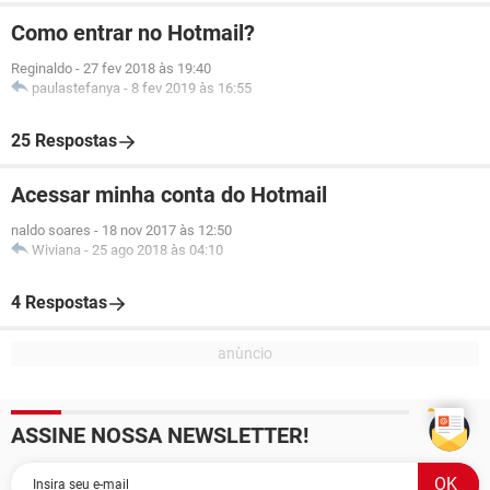
Como entrar no Hotmail?
Reginaldo
-
27 fev 2018 às 19:40
paulastefanya
-
8 fev 2019 às 16:55
25 Respostas
Acessar minha conta do Hotmail
naldo soares
-
18 nov 2017 às 12:50
Wiviana
-
25 ago 2018 às 04:10
4 Respostas
ASSINE NOSSA NEWSLETTER!