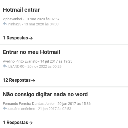
Hotmail entrar
viphavanhoi
-
13 mar 2020 às 02:57
ninha25
-
13 mar 2020 às 04:03
1 Respostas
Entrar no meu Hotmail
Avelino Pinto Evaristo
-
14 jul 2017 às 19:25
LEANDRO
-
20 nov 2022 às 00:29
12 Respostas
Não consigo digitar nada no word
Fernando Ferreira Dantas Junior
-
20 jan 2017 às 15:36
usuário anônimo
-
21 jan 2017 às 02:53
1 Respostas