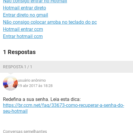
Não consigo entrar no Hotmail
GUIA DE COMPRAS
Hotmail entrar direto
Entrar direto no gmail
Não consigo colocar arroba no teclado do pc
Hotmail entrar ccm
Entrar hotmail ccm
1 Respostas
RESPOSTA 1 / 1
usuário anônimo
19 abr 2017 às 18:28
Redefina a sua senha. Leia esta dica:
https://br.ccm.net/faq/33673-como-recuperar-a-senha-do-
seu-hotmail
Conversas semelhantes