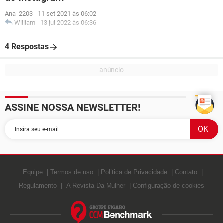
Ana_2203
-
11 set 2021 às 06:02
William
-
13 jul 2022 às 06:36
4 Respostas
ASSINE NOSSA NEWSLETTER!
Equipe
Termos de uso
Política de Privacidade
Contato
Regulamento
A Revista Da Mulher
Configuração de cookies