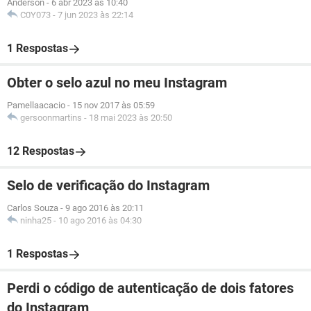
Anderson
-
6 abr 2023 às 10:40
C0Y073
-
7 jun 2023 às 22:14
1 Respostas
Obter o selo azul no meu Instagram
Pamellaacacio
-
15 nov 2017 às 05:59
gersoonmartins
-
18 mai 2023 às 20:50
12 Respostas
Selo de verificação do Instagram
Carlos Souza
-
9 ago 2016 às 20:11
ninha25
-
10 ago 2016 às 04:30
1 Respostas
Perdi o código de autenticação de dois fatores
do Instagram