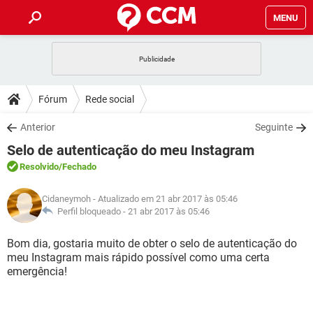
MENU
INÍCIO
JOGOS
WHATSAPP
DICAS
Fórum
Rede social
CELULAR
FACEBOOK
JOGOS
WHATSAPP
DOWNLOADS
Anterior
Seguinte
OUTLOOK
EXCEL
CELULAR
FACEBOOK
Selo de autenticação do meu Instagram
INSTAGRAM
JOGOS
GMAIL
WHATSAPP
FÓRUM
OUTLOOK
EXCEL
Resolvido
/Fechado
GUIA DE COMPRAS
CELULAR
FACEBOOK
INSTAGRAM
JOGOS
GMAIL
WHATSAPP
GLOSSÁRIO
OUTLOOK
Cidaneymoh
- Atualizado em 21 abr 2017 às 05:46
EXCEL
GUIA DE COMPRAS
CELULAR
FACEBOOK
Perfil bloqueado -
21 abr 2017 às 05:46
INSTAGRAM
JOGOS
GMAIL
WHATSAPP
OUTLOOK
EXCEL
Bom dia, gostaria muito de obter o selo de autenticação do
GUIA DE COMPRAS
CELULAR
FACEBOOK
meu Instagram mais rápido possível como uma certa
INSTAGRAM
GMAIL
emergência!
OUTLOOK
EXCEL
GUIA DE COMPRAS
INSTAGRAM
GMAIL