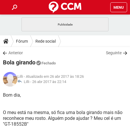
MENU
INÍCIO
JOGOS
WHATSAPP
DICAS
Fórum
Rede social
CELULAR
FACEBOOK
JOGOS
WHATSAPP
DOWNLOADS
Anterior
Seguinte
OUTLOOK
EXCEL
CELULAR
FACEBOOK
Bola girando
INSTAGRAM
JOGOS
GMAIL
WHATSAPP
Fechado
FÓRUM
OUTLOOK
EXCEL
GUIA DE COMPRAS
CELULAR
FACEBOOK
Lilli
- Atualizado em 26 abr 2017 às 18:26
INSTAGRAM
JOGOS
GMAIL
WHATSAPP
GLOSSÁRIO
Lilli -
26 abr 2017 às 22:14
OUTLOOK
EXCEL
GUIA DE COMPRAS
CELULAR
FACEBOOK
INSTAGRAM
JOGOS
GMAIL
WHATSAPP
Bom dia,
OUTLOOK
EXCEL
GUIA DE COMPRAS
CELULAR
FACEBOOK
INSTAGRAM
GMAIL
O meu está na mesma, só fica uma bola girando mais não
OUTLOOK
EXCEL
GUIA DE COMPRAS
reconhece meu rosto. Alguém pode ajudar ? Meu cel é um
INSTAGRAM
GMAIL
"GT-18552B"