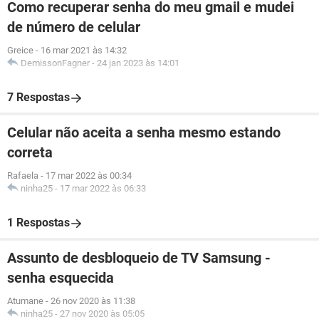
Como recuperar senha do meu gmail e mudei
de número de celular
Greice
-
16 mar 2021 às 14:32
DemissonFagner
-
24 jan 2023 às 14:01
7 Respostas
Celular não aceita a senha mesmo estando
correta
Rafaela
-
17 mar 2022 às 00:34
ninha25
-
17 mar 2022 às 06:33
1 Respostas
Assunto de desbloqueio de TV Samsung -
senha esquecida
Atumane
-
26 nov 2020 às 11:38
ninha25
-
27 nov 2020 às 05:05