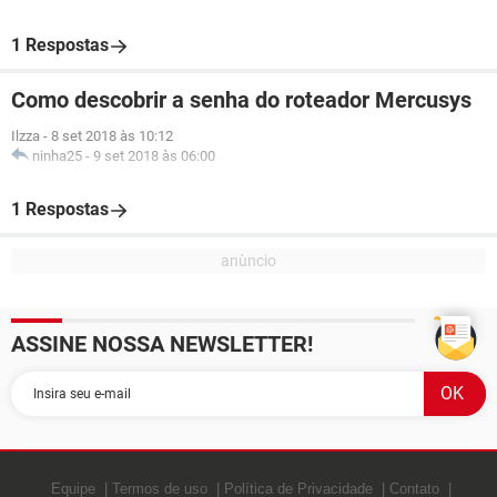
1 Respostas
Como descobrir a senha do roteador Mercusys
Ilzza
-
8 set 2018 às 10:12
ninha25
-
9 set 2018 às 06:00
1 Respostas
ASSINE NOSSA NEWSLETTER!
Equipe
Termos de uso
Política de Privacidade
Contato