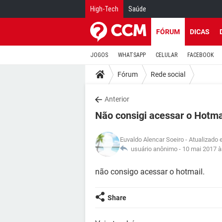
High-Tech
Saúde
FÓRUM
DICAS
JOGOS
WHATSAPP
CELULAR
FACEBOOK
Fórum
Rede social
Anterior
Não consigi acessar o Hotma
Euvaldo Alencar Soeiro
- Atualizado 
usuário anônimo -
10 mai 2017 à
não consigo acessar o hotmail.
Share