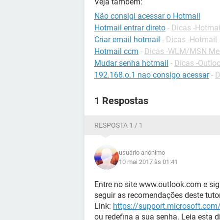
Veja também:
Não consigi acessar o Hotmail
Hotmail entrar direto
-
Dicas -Hotmai
Criar email hotmail
-
Dicas -Hotmail
Hotmail ccm
-
Dicas -WLM/MSN Me
Mudar senha hotmail
-
Dicas -Outlo
192.168.o.1 nao consigo acessar
-
D
1 Respostas
RESPOSTA 1 / 1
usuário anônimo
10 mai 2017 às 01:41
Entre no site www.outlook.com e sig
seguir as recomendações deste tuto
Link:
https://support.microsoft.co
ou redefina a sua senha. Leia esta d