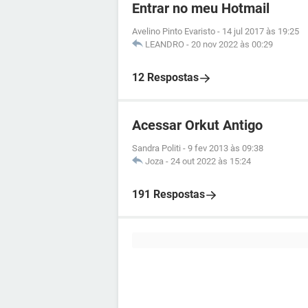
Entrar no meu Hotmail
Avelino Pinto Evaristo
-
14 jul 2017 às 19:25
LEANDRO
-
20 nov 2022 às 00:29
12 Respostas
Acessar Orkut Antigo
Sandra Politi
-
9 fev 2013 às 09:38
Joza
-
24 out 2022 às 15:24
191 Respostas