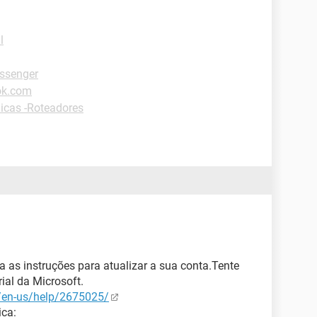
l
ssenger
ok.com
icas -Roteadores
a as instruções para atualizar a sua conta.Tente
rial da Microsoft.
m/en-us/help/2675025/
ica: