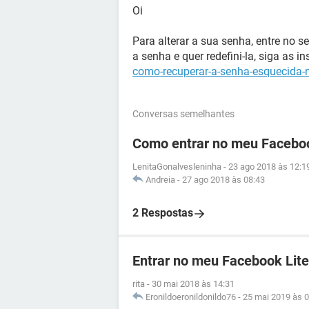
Oi
Para alterar a sua senha, entre no s
a senha e quer redefini-la, siga as i
como-recuperar-a-senha-esquecida-
Conversas semelhantes
Como entrar no meu Facebo
LenitaGonalvesleninha
-
23 ago 2018 às 12:1
Andreia
-
27 ago 2018 às 08:43
2 Respostas
Entrar no meu Facebook Lite
rita
-
30 mai 2018 às 14:31
Eronildoeronildonildo76
-
25 mai 2019 às 0