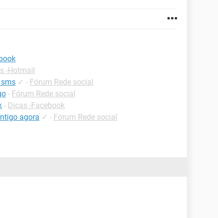
ebook
s -Hotmail
m sms
✓
-
Fórum Rede social
go
-
Fórum Rede social
k
-
Dicas -Facebook
ntigo agora
✓
-
Fórum Rede social