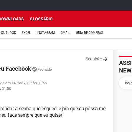
DOWNLOADS
GLOSSÁRIO
OUTLOOK
EXCEL
INSTAGRAM
GMAIL
GUIA DE COMPRAS
Seguinte
ASS
eu Facebook
NEW
Fechado
ado em 14 mai 2017 às 01:56
s 01:58
 mudar a senha que esqueci e pra que eu possa me
meu face sempre que eu quiser