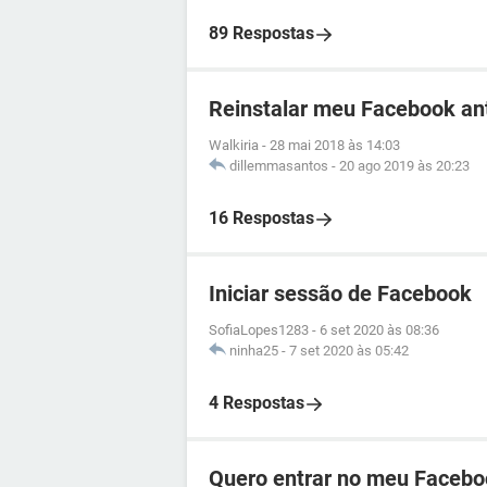
89 Respostas
Reinstalar meu Facebook an
Walkiria
-
28 mai 2018 às 14:03
dillemmasantos
-
20 ago 2019 às 20:23
16 Respostas
Iniciar sessão de Facebook
SofiaLopes1283
-
6 set 2020 às 08:36
ninha25
-
7 set 2020 às 05:42
4 Respostas
Quero entrar no meu Facebo