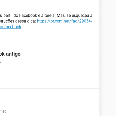
eu perfil do Facebook e altere-a. Mas, se esqueceu a
nstruções dessa dica:
https://br.ccm.net/faq/29054-
no-facebook
ok antigo
9
1:30