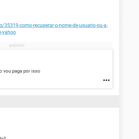
aq/35319-como-recuperar-o-nome-de-usuario-ou-a-
u-yahoo
o vou paga por isso
le?