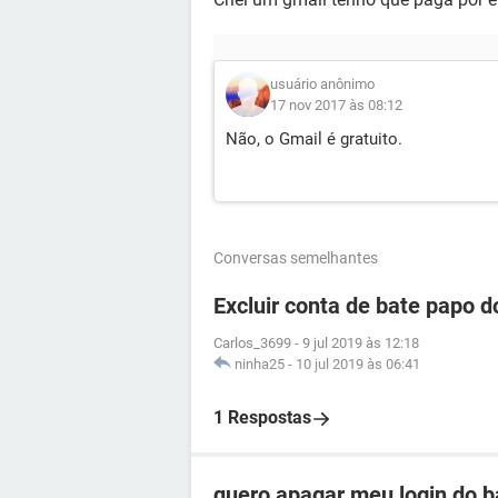
usuário anônimo
17 nov 2017 às 08:12
Não, o Gmail é gratuito.
Conversas semelhantes
Excluir conta de bate papo 
Carlos_3699
-
9 jul 2019 às 12:18
ninha25
-
10 jul 2019 às 06:41
1 Respostas
quero apagar meu login do b