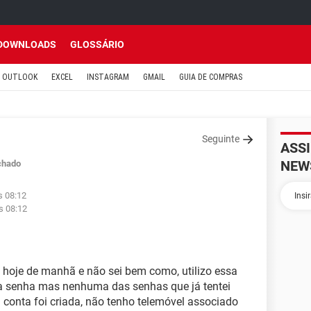
DOWNLOADS
GLOSSÁRIO
OUTLOOK
EXCEL
INSTAGRAM
GMAIL
GUIA DE COMPRAS
Seguinte
ASS
NEW
chado
s 08:12
s 08:12
 hoje de manhã e não sei bem como, utilizo essa
 a senha mas nenhuma das senhas que já tentei
a conta foi criada, não tenho telemóvel associado