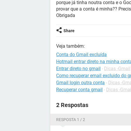
porque já tinha noutra conta e o Goo
provar que a conta é minha?? Preci
Obrigada
Share
Veja também:
Conta do Gmail excluída
Hotmail entrar direto na minha cont
Entrar direto no gmail
-
Dicas -Gmail
Como recuperar email excluido do g
Gmail login outra conta
-
Dicas -Gma
Recuperar conta gmail
-
Dicas -Gmai
2 Respostas
RESPOSTA 1 / 2