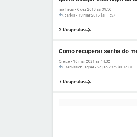
matheus
-
6 dez 2013 às 09:56
carlos
-
13 mar 2015 às 11:37
2 Respostas
Como recuperar senha do me
Greice
-
16 mar 2021 às 14:32
DemissonFagner
-
24 jan 2023 às 14:01
7 Respostas