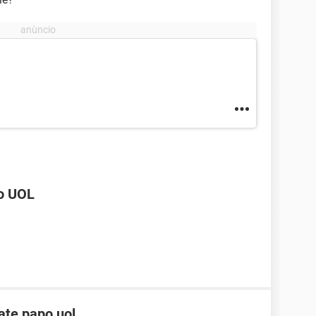
do UOL
ate papo uol