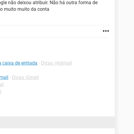
gle não deixou atribuir. Não há outra forma de
so muito muito da conta
a caixa de entrada
-
Dicas -Hotmail
mail
-
Dicas -Gmail
il
l