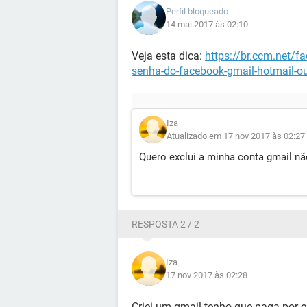
Perfil bloqueado
14 mai 2017 às 02:10
Veja esta dica:
https://br.ccm.net/f
senha-do-facebook-gmail-hotmail-o
Iza
Atualizado em 17 nov 2017 às 02:27
Quero excluí a minha conta gmail nã
RESPOSTA 2 / 2
Iza
17 nov 2017 às 02:28
Criei um gmail tenho que paga por e