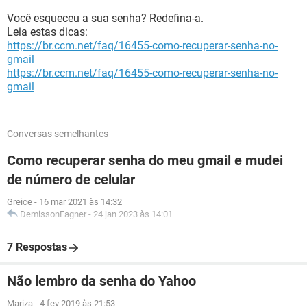
Você esqueceu a sua senha? Redefina-a.
Leia estas dicas:
https://br.ccm.net/faq/16455-como-recuperar-senha-no-
gmail
https://br.ccm.net/faq/16455-como-recuperar-senha-no-
gmail
Conversas semelhantes
Como recuperar senha do meu gmail e mudei
de número de celular
Greice
-
16 mar 2021 às 14:32
DemissonFagner
-
24 jan 2023 às 14:01
7 Respostas
Não lembro da senha do Yahoo
Mariza
-
4 fev 2019 às 21:53