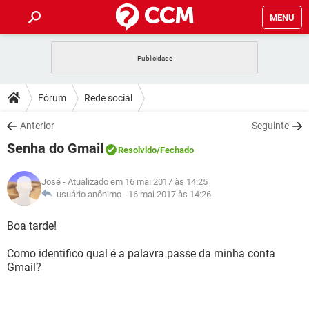
MENU
INÍCIO
JOGOS
WHATSAPP
DICAS
Fórum
Rede social
CELULAR
FACEBOOK
JOGOS
WHATSAPP
DOWNLOADS
Anterior
Seguinte
OUTLOOK
EXCEL
CELULAR
FACEBOOK
Senha do Gmail
INSTAGRAM
JOGOS
GMAIL
WHATSAPP
Resolvido
/Fechado
FÓRUM
OUTLOOK
EXCEL
GUIA DE COMPRAS
CELULAR
FACEBOOK
José
- Atualizado em 16 mai 2017 às 14:25
INSTAGRAM
JOGOS
GMAIL
WHATSAPP
GLOSSÁRIO
usuário anônimo -
16 mai 2017 às 14:26
OUTLOOK
EXCEL
GUIA DE COMPRAS
CELULAR
FACEBOOK
INSTAGRAM
JOGOS
GMAIL
WHATSAPP
Boa tarde!
OUTLOOK
EXCEL
GUIA DE COMPRAS
CELULAR
FACEBOOK
Como identifico qual é a palavra passe da minha conta
INSTAGRAM
GMAIL
Gmail?
OUTLOOK
EXCEL
GUIA DE COMPRAS
INSTAGRAM
GMAIL