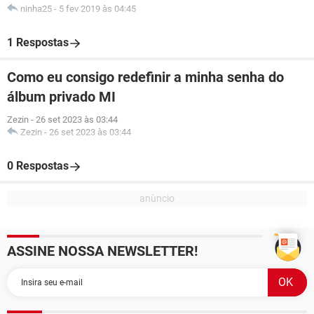
ninha25
-
5 fev 2019 às 04:45
1 Respostas
Como eu consigo redefinir a minha senha do
álbum privado MI
Zezin
-
26 set 2023 às 03:44
Zezin
-
26 set 2023 às 03:44
0 Respostas
ASSINE NOSSA NEWSLETTER!