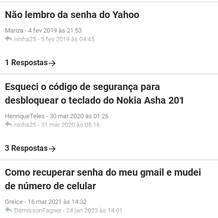
Não lembro da senha do Yahoo
Mariza
-
4 fev 2019 às 21:53
ninha25
-
5 fev 2019 às 04:45
1 Respostas
Esqueci o código de segurança para
desbloquear o teclado do Nokia Asha 201
HenriqueTeles
-
30 mar 2020 às 01:26
ninha25
-
31 mar 2020 às 05:16
3 Respostas
Como recuperar senha do meu gmail e mudei
de número de celular
Greice
-
16 mar 2021 às 14:32
DemissonFagner
-
24 jan 2023 às 14:01