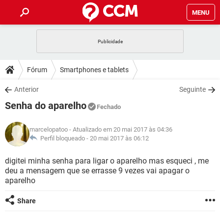
MENU
INÍCIO
JOGOS
WHATSAPP
DICAS
Fórum
Smartphones e tablets
CELULAR
FACEBOOK
JOGOS
WHATSAPP
DOWNLOADS
Anterior
Seguinte
OUTLOOK
EXCEL
CELULAR
FACEBOOK
Senha do aparelho
INSTAGRAM
JOGOS
GMAIL
WHATSAPP
Fechado
FÓRUM
OUTLOOK
EXCEL
GUIA DE COMPRAS
CELULAR
FACEBOOK
marcelopatoo
- Atualizado em 20 mai 2017 às 04:36
INSTAGRAM
JOGOS
GMAIL
WHATSAPP
GLOSSÁRIO
Perfil bloqueado -
20 mai 2017 às 06:12
OUTLOOK
EXCEL
GUIA DE COMPRAS
CELULAR
FACEBOOK
INSTAGRAM
JOGOS
GMAIL
WHATSAPP
digitei minha senha para ligar o aparelho mas esqueci , me
OUTLOOK
EXCEL
deu a mensagem que se errasse 9 vezes vai apagar o
GUIA DE COMPRAS
CELULAR
FACEBOOK
aparelho
INSTAGRAM
GMAIL
OUTLOOK
EXCEL
GUIA DE COMPRAS
Share
INSTAGRAM
GMAIL