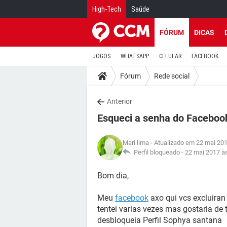
High-Tech
Saúde
FÓRUM
DICAS
JOGOS
WHATSAPP
CELULAR
FACEBOOK
Fórum
Rede social
Anterior
Esqueci a senha do Faceboo
Mari lima
- Atualizado em 22 mai 201
Perfil bloqueado -
22 mai 2017 à
Bom dia,
Meu
facebook
axo qui vcs excluiran
tentei varias vezes mas gostaria de 
desbloqueia Perfil Sophya santana