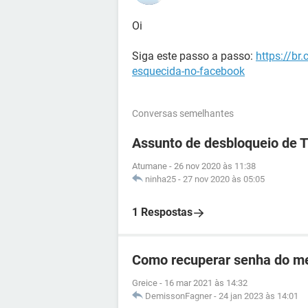
Oi
Siga este passo a passo:
https://br
esquecida-no-facebook
Conversas semelhantes
Assunto de desbloqueio de 
Atumane
-
26 nov 2020 às 11:38
ninha25
-
27 nov 2020 às 05:05
1 Respostas
Como recuperar senha do me
Greice
-
16 mar 2021 às 14:32
DemissonFagner
-
24 jan 2023 às 14:01