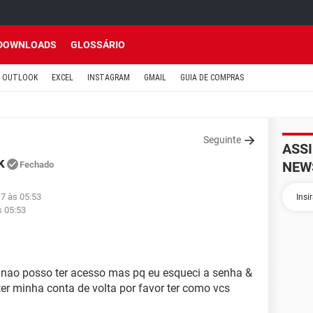
DOWNLOADS
GLOSSÁRIO
OUTLOOK
EXCEL
INSTAGRAM
GMAIL
GUIA DE COMPRAS
Seguinte
ASS
k
NEW
Fechado
7 às 05:53
s 05:53
 nao posso ter acesso mas pq eu esqueci a senha &
ter minha conta de volta por favor ter como vcs