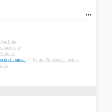
 -YouTube
Outlook.com
-Hotmail
mo desbloquear
✓
-
Fórum Problemas Internet
ware