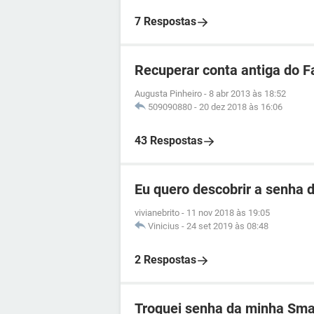
7 Respostas
Recuperar conta antiga do 
Augusta Pinheiro
-
8 abr 2013 às 18:52
509090880
-
20 dez 2018 às 16:06
43 Respostas
Eu quero descobrir a senha d
vivianebrito
-
11 nov 2018 às 19:05
Vinicius
-
24 set 2019 às 08:48
2 Respostas
Troquei senha da minha Smar