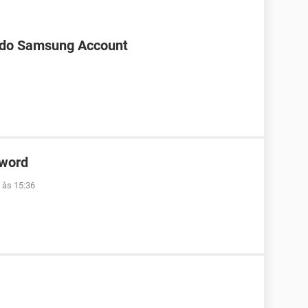
 do Samsung Account
 word
 às 15:36