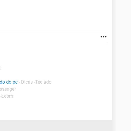
l
ado do pc
-
Dicas -Teclado
ssenger
ok.com