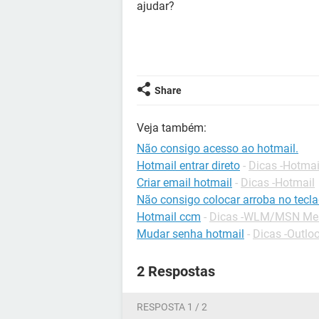
ajudar?
Share
Veja também:
Não consigo acesso ao hotmail.
Hotmail entrar direto
-
Dicas -Hotmai
Criar email hotmail
-
Dicas -Hotmail
Não consigo colocar arroba no tecl
Hotmail ccm
-
Dicas -WLM/MSN Me
Mudar senha hotmail
-
Dicas -Outlo
2 Respostas
RESPOSTA 1 / 2