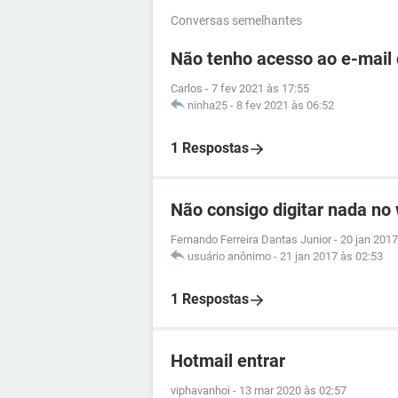
Conversas semelhantes
Não tenho acesso ao e-mail
Carlos
-
7 fev 2021 às 17:55
ninha25
-
8 fev 2021 às 06:52
1 Respostas
Não consigo digitar nada no
Fernando Ferreira Dantas Junior
-
20 jan 2017
usuário anônimo
-
21 jan 2017 às 02:53
1 Respostas
Hotmail entrar
viphavanhoi
-
13 mar 2020 às 02:57