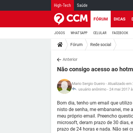
High-Tech
Saúde
FÓRUM
DICAS
JOGOS
WHATSAPP
CELULAR
FACEBOOK
Fórum
Rede social
Anterior
Não consigo acesso ao hotma
Mario Sergio Gueiro
- Atualizado em 
usuário anônimo -
24 mai 2017 à
Bom dia, tenho um email que utilizo
nisto de senha, me embananei, me a
meu próprio email. Preencho questio
microsoft, deram prazo de 30 dias, 
prazo de 24 horas e nada. Não sei