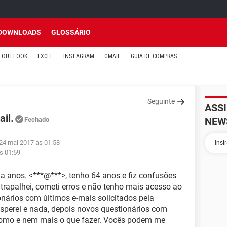
DOWNLOADS
GLOSSÁRIO
OUTLOOK
EXCEL
INSTAGRAM
GMAIL
GUIA DE COMPRAS
Seguinte
ASS
il.
NEW
Fechado
24 mai 2017 às 01:58
s 01:59
 a anos. <***@***>, tenho 64 anos e fiz confusões
trapalhei, cometi erros e não tenho mais acesso ao
nários com últimos e-mais solicitados pela
esperei e nada, depois novos questionários com
 como e nem mais o que fazer. Vocês podem me