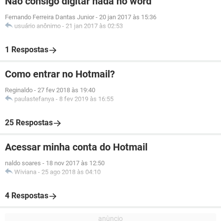
Não consigo digitar nada no word
Fernando Ferreira Dantas Junior
-
20 jan 2017 às 15:36
usuário anônimo
-
21 jan 2017 às 02:53
1 Respostas
Como entrar no Hotmail?
Reginaldo
-
27 fev 2018 às 19:40
paulastefanya
-
8 fev 2019 às 16:55
25 Respostas
Acessar minha conta do Hotmail
naldo soares
-
18 nov 2017 às 12:50
Wiviana
-
25 ago 2018 às 04:10
4 Respostas