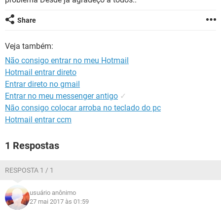
GUIA DE COMPRAS
Share
Veja também:
Não consigo entrar no meu Hotmail
Hotmail entrar direto
Entrar direto no gmail
Entrar no meu messenger antigo
✓
Não consigo colocar arroba no teclado do pc
Hotmail entrar ccm
1 Respostas
RESPOSTA 1 / 1
usuário anônimo
27 mai 2017 às 01:59