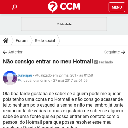
MENU
INÍCIO
JOGOS
WHATSAPP
DICAS
Fórum
Rede social
CELULAR
FACEBOOK
JOGOS
WHATSAPP
DOWNLOADS
Anterior
Seguinte
OUTLOOK
EXCEL
CELULAR
FACEBOOK
Não consigo entrar no meu Hotmail
INSTAGRAM
JOGOS
GMAIL
WHATSAPP
Fechado
FÓRUM
OUTLOOK
EXCEL
GUIA DE COMPRAS
CELULAR
FACEBOOK
Juniorjau
- Atualizado em 27 mai 2017 às 01:58
INSTAGRAM
JOGOS
GMAIL
WHATSAPP
GLOSSÁRIO
usuário anônimo -
27 mai 2017 às 01:59
OUTLOOK
EXCEL
GUIA DE COMPRAS
CELULAR
FACEBOOK
INSTAGRAM
JOGOS
GMAIL
WHATSAPP
Olá boa tarde gostaria de saber se alguém pode me ajudar
OUTLOOK
EXCEL
pois tenho uma conta no Hotmail e não consigo acessar de
GUIA DE COMPRAS
CELULAR
FACEBOOK
jeito nenhum pois esqueci a senha e não me lembro já tentei
INSTAGRAM
GMAIL
recuperar lá de várias formas e gostaria de saber se alguém
OUTLOOK
EXCEL
GUIA DE COMPRAS
sabe de uma fonte que eu possa entrar em contato com o
INSTAGRAM
GMAIL
pessoal do Hotmail para que possa resolver esse meu
problema Desde já agradeço a todos..