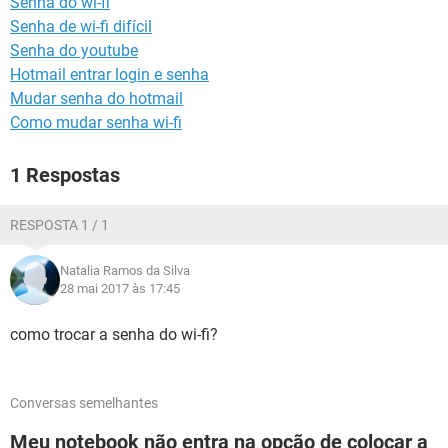
Senha do wi-fi
GUIA DE COMPRAS
Senha de wi-fi difícil
Senha do youtube
Hotmail entrar login e senha
Mudar senha do hotmail
Como mudar senha wi-fi
1 Respostas
RESPOSTA 1 / 1
Natalia Ramos da Silva
28 mai 2017 às 17:45
como trocar a senha do wi-fi?
Conversas semelhantes
Meu notebook não entra na opção de colocar a