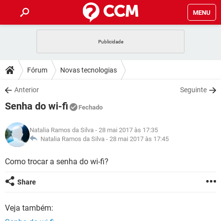
MENU
INÍCIO
JOGOS
WHATSAPP
DICAS
Fórum
Novas tecnologias
CELULAR
FACEBOOK
JOGOS
WHATSAPP
DOWNLOADS
Anterior
Seguinte
OUTLOOK
EXCEL
CELULAR
FACEBOOK
Senha do wi-fi
INSTAGRAM
JOGOS
GMAIL
WHATSAPP
Fechado
FÓRUM
OUTLOOK
EXCEL
GUIA DE COMPRAS
CELULAR
FACEBOOK
Natalia Ramos da Silva
- 28 mai 2017 às 17:35
INSTAGRAM
JOGOS
GMAIL
WHATSAPP
GLOSSÁRIO
Natalia Ramos da Silva -
28 mai 2017 às 17:45
OUTLOOK
EXCEL
GUIA DE COMPRAS
CELULAR
FACEBOOK
INSTAGRAM
JOGOS
GMAIL
WHATSAPP
Como trocar a senha do wi-fi?
OUTLOOK
EXCEL
GUIA DE COMPRAS
CELULAR
FACEBOOK
Share
INSTAGRAM
GMAIL
OUTLOOK
EXCEL
GUIA DE COMPRAS
Veja também:
INSTAGRAM
GMAIL