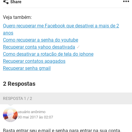
Share
GUIA DE COMPRAS
Veja também:
Quero recuperar me Facebook que desativei a mais de 2
anos
Como recuperar a senha do youtube
Recuperar conta yahoo desativada
✓
Como desativar a rotação de tela do iphone
Recuperar contatos apagados
Recuperar senha gmail
2 Respostas
RESPOSTA 1 / 2
usuário anônimo
30 mai 2017 às 02:07
Basta entrar seu e-mail e senha para entrar na sua conta.