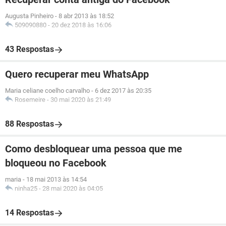
Augusta Pinheiro
-
8 abr 2013 às 18:52
509090880
-
20 dez 2018 às 16:06
43 Respostas
Quero recuperar meu WhatsApp
Maria celiane coelho carvalho
-
6 dez 2017 às 20:35
Rosemeire
-
30 mai 2020 às 21:49
88 Respostas
Como desbloquear uma pessoa que me
bloqueou no Facebook
maria
-
18 mai 2013 às 14:54
ninha25
-
28 mai 2020 às 04:05
14 Respostas