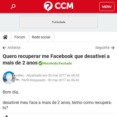
MENU
INÍCIO
JOGOS
WHATSAPP
DICAS
Fórum
Rede social
CELULAR
FACEBOOK
JOGOS
WHATSAPP
DOWNLOADS
Anterior
Seguinte
OUTLOOK
EXCEL
CELULAR
FACEBOOK
Quero recuperar me Facebook que desativei a
INSTAGRAM
JOGOS
GMAIL
WHATSAPP
FÓRUM
OUTLOOK
EXCEL
mais de 2 anos
Resolvido
/Fechado
GUIA DE COMPRAS
CELULAR
FACEBOOK
INSTAGRAM
JOGOS
GMAIL
WHATSAPP
GLOSSÁRIO
OUTLOOK
EXCEL
valter
- Atualizado em 30 mai 2017 às 06:42
GUIA DE COMPRAS
CELULAR
FACEBOOK
Perfil bloqueado -
30 mai 2017 às 06:42
INSTAGRAM
JOGOS
GMAIL
WHATSAPP
OUTLOOK
EXCEL
Bom dia,
GUIA DE COMPRAS
CELULAR
FACEBOOK
INSTAGRAM
GMAIL
OUTLOOK
EXCEL
desativei meu face a mais de 2 anos, tenho como recuperá-
GUIA DE COMPRAS
lo?
INSTAGRAM
GMAIL