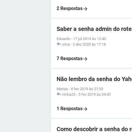
2 Respostas
Saber a senha admin do ro
Eduardo
-
17 jul 2019 às 12:40
silva
-
2 dez 2020 às 17:18
7 Respostas
Não lembro da senha do Ya
Mariza
-
4 fev 2019 às 21:53
ninha25
-
5 fev 2019 às 04:45
1 Respostas
Como descobrir a senha do 