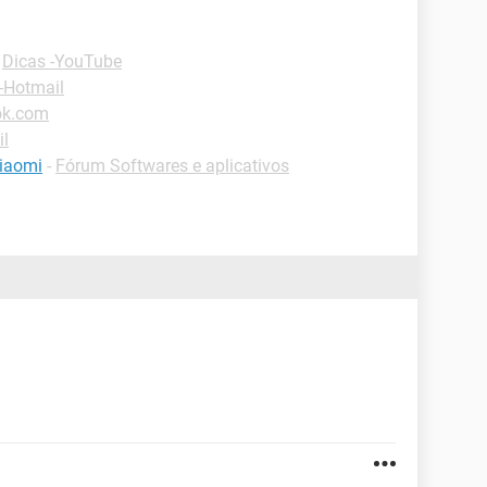
-
Dicas -YouTube
-Hotmail
ok.com
il
xiaomi
-
Fórum Softwares e aplicativos