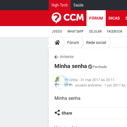
High-Tech
Saúde
FÓRUM
DICAS
JOGOS
WHATSAPP
CELULAR
FACEBOOK
Fórum
Rede social
Anterior
Minha senha
Fechado
Cintia
- 31 mai 2017 às 20:11
usuário anônimo -
1 jun 2017 às
Minha senha
Share