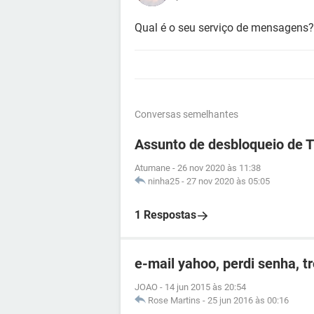
Qual é o seu serviço de mensagens?
Conversas semelhantes
Assunto de desbloqueio de 
Atumane
-
26 nov 2020 às 11:38
ninha25
-
27 nov 2020 às 05:05
1 Respostas
e-mail yahoo, perdi senha, t
JOAO
-
14 jun 2015 às 20:54
Rose Martins
-
25 jun 2016 às 00:16