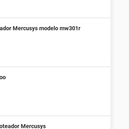
teador Mercusys modelo mw301r
hoo
roteador Mercusys