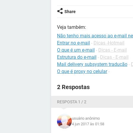
Share
Veja também:
Não tenho mais acesso ao e-mail ne
Entrar no e-mail
-
Dicas -Hotmail
O que é um e-mail
-
Dicas - E-mail
Estrutura do e-mail
-
Dicas - E-mail
Mail delivery subsystem tradução
-
O que é proxy no celular
-
2 Respostas
RESPOSTA 1 / 2
usuário anônimo
4 jun 2017 às 01:58