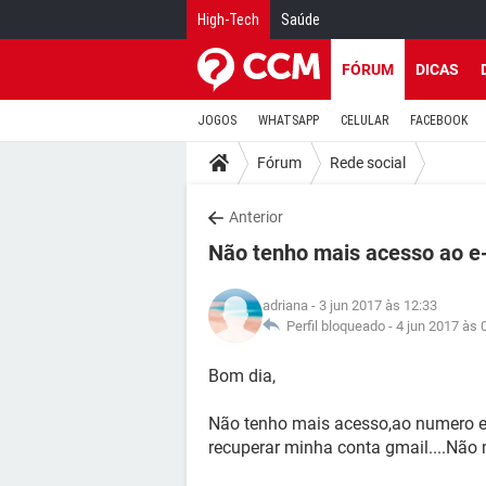
High-Tech
Saúde
FÓRUM
DICAS
JOGOS
WHATSAPP
CELULAR
FACEBOOK
Fórum
Rede social
Anterior
Não tenho mais acesso ao e-
adriana
- 3 jun 2017 às 12:33
Perfil bloqueado -
4 jun 2017 às 
Bom dia,
Não tenho mais acesso,ao numero e
recuperar minha conta gmail....Não