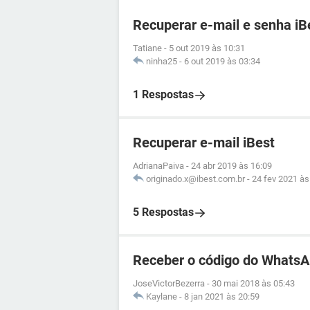
Recuperar e-mail e senha iB
Tatiane
-
5 out 2019 às 10:31
ninha25
-
6 out 2019 às 03:34
1 Respostas
Recuperar e-mail iBest
AdrianaPaiva
-
24 abr 2019 às 16:09
originado.x@ibest.com.br
-
24 fev 2021 às
5 Respostas
Receber o código do WhatsA
JoseVictorBezerra
-
30 mai 2018 às 05:43
Kaylane
-
8 jan 2021 às 20:59