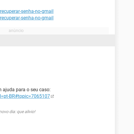
recuperar-senha-no-gmail
recuperar-senha-no-gmail
m ajuda para o seu caso:
hl=pt-BR#topic=7065107
vo dia: que alivio!