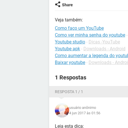
Share
Veja também:
Como faço um YouTube
Como ver minha senha do youtube
Youtube studio
-
Dicas -YouTube
Youtube apk
-
Downloads - Android
Como aumentar a legenda do youtu
Baixar youtube
-
Downloads - Andro
1 Respostas
RESPOSTA 1 / 1
usuário anônimo
4 jun 2017 às 01:56
Leia esta dica: