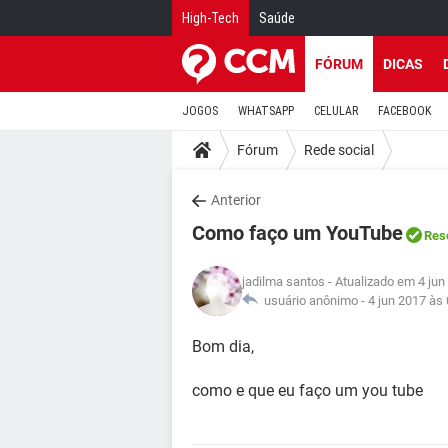
High-Tech
Saúde
FÓRUM
DICAS
JOGOS
WHATSAPP
CELULAR
FACEBOOK
Fórum
Rede social
Anterior
Como faço um YouTube
Res
jadilma santos
- Atualizado em 4 jun
usuário anônimo -
4 jun 2017 às
Bom dia,
como e que eu faço um you tube