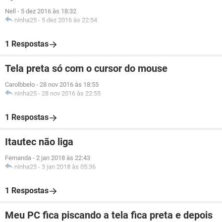
Nell
-
5 dez 2016 às 18:32
ninha25
-
5 dez 2016 às 22:54
1 Respostas
Tela preta só com o cursor do mouse
Carolbbelo
-
28 nov 2016 às 18:55
ninha25
-
28 nov 2016 às 22:55
1 Respostas
Itautec não liga
Fernanda
-
2 jan 2018 às 22:43
ninha25
-
3 jan 2018 às 05:36
1 Respostas
Meu PC fica piscando a tela fica preta e depois