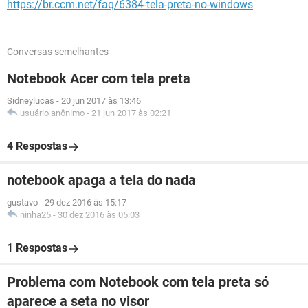
https://br.ccm.net/faq/6384-tela-preta-no-windows
Conversas semelhantes
Notebook Acer com tela preta
Sidneylucas
-
20 jun 2017 às 13:46
usuário anônimo
-
21 jun 2017 às 02:21
4 Respostas
notebook apaga a tela do nada
gustavo
-
29 dez 2016 às 15:17
ninha25
-
30 dez 2016 às 05:03
1 Respostas
Problema com Notebook com tela preta só
aparece a seta no visor