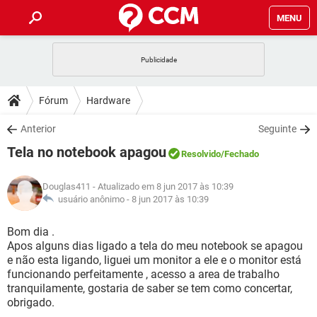
MENU
INÍCIO
JOGOS
WHATSAPP
DICAS
Fórum
Hardware
CELULAR
FACEBOOK
JOGOS
WHATSAPP
DOWNLOADS
Anterior
Seguinte
OUTLOOK
EXCEL
CELULAR
FACEBOOK
Tela no notebook apagou
INSTAGRAM
JOGOS
GMAIL
WHATSAPP
Resolvido
/Fechado
FÓRUM
OUTLOOK
EXCEL
GUIA DE COMPRAS
CELULAR
FACEBOOK
Douglas411
- Atualizado em 8 jun 2017 às 10:39
INSTAGRAM
JOGOS
GMAIL
WHATSAPP
GLOSSÁRIO
usuário anônimo -
8 jun 2017 às 10:39
OUTLOOK
EXCEL
GUIA DE COMPRAS
CELULAR
FACEBOOK
INSTAGRAM
JOGOS
GMAIL
WHATSAPP
Bom dia .
OUTLOOK
EXCEL
Apos alguns dias ligado a tela do meu notebook se apagou
GUIA DE COMPRAS
CELULAR
FACEBOOK
e não esta ligando, liguei um monitor a ele e o monitor está
INSTAGRAM
GMAIL
funcionando perfeitamente , acesso a area de trabalho
OUTLOOK
EXCEL
GUIA DE COMPRAS
tranquilamente, gostaria de saber se tem como concertar,
INSTAGRAM
GMAIL
obrigado.