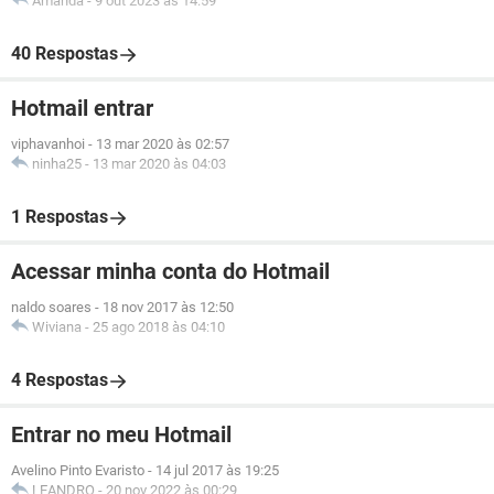
Amanda
-
9 out 2023 às 14:59
40 Respostas
Hotmail entrar
viphavanhoi
-
13 mar 2020 às 02:57
ninha25
-
13 mar 2020 às 04:03
1 Respostas
Acessar minha conta do Hotmail
naldo soares
-
18 nov 2017 às 12:50
Wiviana
-
25 ago 2018 às 04:10
4 Respostas
Entrar no meu Hotmail
Avelino Pinto Evaristo
-
14 jul 2017 às 19:25
LEANDRO
-
20 nov 2022 às 00:29