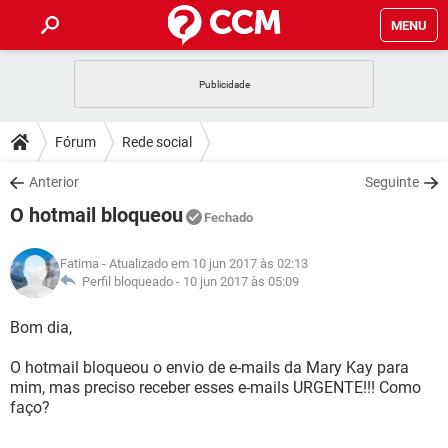
MENU
INÍCIO
JOGOS
WHATSAPP
DICAS
Fórum
Rede social
CELULAR
FACEBOOK
JOGOS
WHATSAPP
DOWNLOADS
Anterior
Seguinte
OUTLOOK
EXCEL
CELULAR
FACEBOOK
O hotmail bloqueou
INSTAGRAM
JOGOS
GMAIL
WHATSAPP
Fechado
FÓRUM
OUTLOOK
EXCEL
GUIA DE COMPRAS
CELULAR
FACEBOOK
Fatima
- Atualizado em 10 jun 2017 às 02:13
INSTAGRAM
JOGOS
GMAIL
WHATSAPP
GLOSSÁRIO
Perfil bloqueado -
10 jun 2017 às 05:09
OUTLOOK
EXCEL
GUIA DE COMPRAS
CELULAR
FACEBOOK
INSTAGRAM
JOGOS
GMAIL
WHATSAPP
Bom dia,
OUTLOOK
EXCEL
GUIA DE COMPRAS
CELULAR
FACEBOOK
O hotmail bloqueou o envio de e-mails da Mary Kay para
INSTAGRAM
GMAIL
mim, mas preciso receber esses e-mails URGENTE!!! Como
OUTLOOK
EXCEL
GUIA DE COMPRAS
faço?
INSTAGRAM
GMAIL