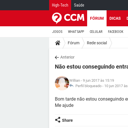
High-Tech
Saúde
FÓRUM
DICAS
JOGOS
WHATSAPP
CELULAR
FACEBOOK
Fórum
Rede social
Anterior
Não estou conseguindo entra
Willian
- 9 jun 2017 às 15:19
Perfil bloqueado -
10 jun 2017 às
Bom tarde não estou conseguindo en
Me ajude
Share