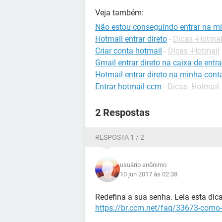
Veja também:
Não estou conseguindo entrar na mi
Hotmail entrar direto
-
Dicas -Hotmai
Criar conta hotmail
-
Dicas -Hotmail
Gmail entrar direto na caixa de entr
Hotmail entrar direto na minha cont
Entrar hotmail ccm
-
Dicas -Hotmail
2 Respostas
RESPOSTA 1 / 2
usuário anônimo
10 jun 2017 às 02:38
Redefina a sua senha. Leia esta dica
https://br.ccm.net/faq/33673-como-