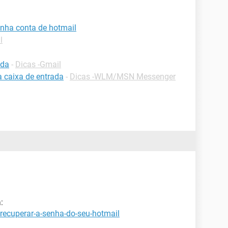
nha conta de hotmail
l
ada
-
Dicas -Gmail
a caixa de entrada
-
Dicas -WLM/MSN Messenger
:
recuperar-a-senha-do-seu-hotmail