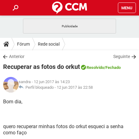
MENU
INÍCIO
JOGOS
WHATSAPP
DICAS
Fórum
Rede social
CELULAR
FACEBOOK
JOGOS
WHATSAPP
DOWNLOADS
Anterior
Seguinte
OUTLOOK
EXCEL
CELULAR
FACEBOOK
Recuperar as fotos do orkut
INSTAGRAM
JOGOS
GMAIL
WHATSAPP
Resolvido
/Fechado
FÓRUM
OUTLOOK
EXCEL
GUIA DE COMPRAS
CELULAR
FACEBOOK
sandra
- 12 jun 2017 às 14:23
INSTAGRAM
JOGOS
GMAIL
WHATSAPP
GLOSSÁRIO
Perfil bloqueado -
12 jun 2017 às 22:58
OUTLOOK
EXCEL
GUIA DE COMPRAS
CELULAR
FACEBOOK
INSTAGRAM
JOGOS
GMAIL
WHATSAPP
Bom dia,
OUTLOOK
EXCEL
GUIA DE COMPRAS
CELULAR
FACEBOOK
INSTAGRAM
GMAIL
OUTLOOK
EXCEL
GUIA DE COMPRAS
quero recuperar minhas fotos do orkut esqueci a senha
INSTAGRAM
GMAIL
como faço