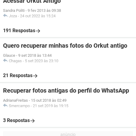
Acessar Orkut Antigo
Sandra Politi
-
9 fev 2013 às 09:38
Joza
-
24 out 2022 às 15:24
191 Respostas
Quero recuperar minhas fotos do Orkut antigo
Glauce
-
9 set 2018 às 13:44
Chagas
-
5 set 2023 às 23:10
21 Respostas
Recuperar fotos antigas do perfil do WhatsApp
AdrianaFreitas
-
15 out 2018 às 02:49
Smercampo
-
21 set 2019 às 19:15
3 Respostas