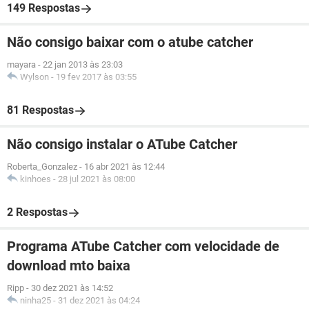
149 Respostas
Não consigo baixar com o atube catcher
mayara
-
22 jan 2013 às 23:03
Wylson
-
19 fev 2017 às 03:55
81 Respostas
Não consigo instalar o ATube Catcher
Roberta_Gonzalez
-
16 abr 2021 às 12:44
kinhoes
-
28 jul 2021 às 08:00
2 Respostas
Programa ATube Catcher com velocidade de
download mto baixa
Ripp
-
30 dez 2021 às 14:52
ninha25
-
31 dez 2021 às 04:24