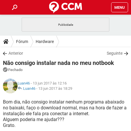
MENU
INÍCIO
JOGOS
WHATSAPP
DICAS
Fórum
Hardware
CELULAR
FACEBOOK
JOGOS
WHATSAPP
DOWNLOADS
Anterior
Seguinte
OUTLOOK
EXCEL
CELULAR
FACEBOOK
Não consigo instalar nada no meu notbook
INSTAGRAM
JOGOS
GMAIL
WHATSAPP
FÓRUM
OUTLOOK
EXCEL
Fechado
GUIA DE COMPRAS
CELULAR
FACEBOOK
INSTAGRAM
JOGOS
GMAIL
WHATSAPP
GLOSSÁRIO
OUTLOOK
Luan46
- 13 jun 2017 às 12:16
EXCEL
GUIA DE COMPRAS
CELULAR
FACEBOOK
Luan46
-
13 jun 2017 às 18:29
INSTAGRAM
JOGOS
GMAIL
WHATSAPP
OUTLOOK
EXCEL
Bom dia, não consigo instalar nenhum programa abaixado
GUIA DE COMPRAS
CELULAR
FACEBOOK
no baixaki, faço o download normal, mas na hora de fazer a
INSTAGRAM
GMAIL
instalação ele fala pra conectar a internet.
OUTLOOK
EXCEL
GUIA DE COMPRAS
Alguem poderia me ajudar???
INSTAGRAM
GMAIL
Grato.