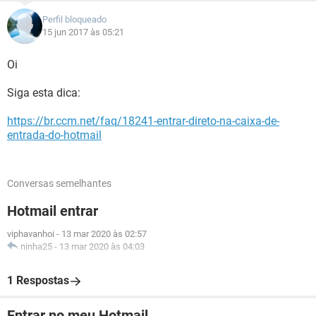
Perfil bloqueado
15 jun 2017 às 05:21
Oi
Siga esta dica:
https://br.ccm.net/faq/18241-entrar-direto-na-caixa-de-
entrada-do-hotmail
Conversas semelhantes
Hotmail entrar
viphavanhoi
-
13 mar 2020 às 02:57
ninha25
-
13 mar 2020 às 04:03
1 Respostas
Entrar no meu Hotmail