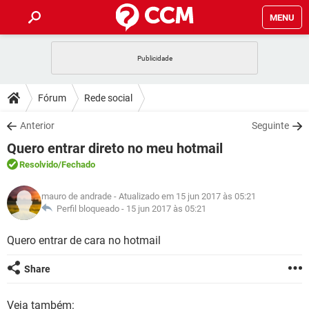
MENU
INÍCIO
JOGOS
WHATSAPP
DICAS
Fórum
Rede social
CELULAR
FACEBOOK
JOGOS
WHATSAPP
DOWNLOADS
Anterior
Seguinte
OUTLOOK
EXCEL
CELULAR
FACEBOOK
Quero entrar direto no meu hotmail
INSTAGRAM
JOGOS
GMAIL
WHATSAPP
FÓRUM
OUTLOOK
EXCEL
Resolvido
/Fechado
GUIA DE COMPRAS
CELULAR
FACEBOOK
INSTAGRAM
JOGOS
GMAIL
WHATSAPP
GLOSSÁRIO
OUTLOOK
mauro de andrade
- Atualizado em 15 jun 2017 às 05:21
EXCEL
GUIA DE COMPRAS
CELULAR
FACEBOOK
Perfil bloqueado -
15 jun 2017 às 05:21
INSTAGRAM
JOGOS
GMAIL
WHATSAPP
OUTLOOK
EXCEL
Quero entrar de cara no hotmail
GUIA DE COMPRAS
CELULAR
FACEBOOK
INSTAGRAM
GMAIL
OUTLOOK
EXCEL
Share
GUIA DE COMPRAS
INSTAGRAM
GMAIL
Veja também: