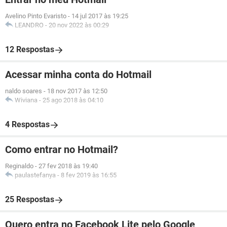
Avelino Pinto Evaristo
-
14 jul 2017 às 19:25
LEANDRO
-
20 nov 2022 às 00:29
12 Respostas
Acessar minha conta do Hotmail
naldo soares
-
18 nov 2017 às 12:50
Wiviana
-
25 ago 2018 às 04:10
4 Respostas
Como entrar no Hotmail?
Reginaldo
-
27 fev 2018 às 19:40
paulastefanya
-
8 fev 2019 às 16:55
25 Respostas
Quero entra no Facebook Lite pelo Google