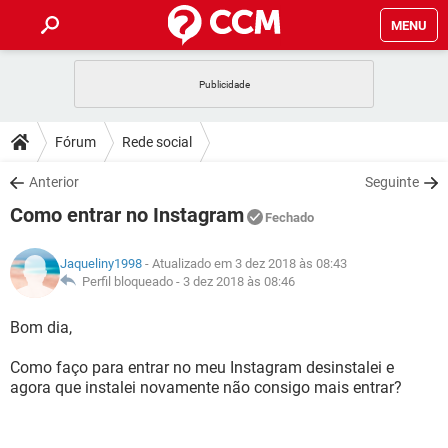
MENU
INÍCIO
JOGOS
WHATSAPP
DICAS
Fórum
Rede social
CELULAR
FACEBOOK
JOGOS
WHATSAPP
DOWNLOADS
Anterior
Seguinte
OUTLOOK
EXCEL
CELULAR
FACEBOOK
Como entrar no Instagram
INSTAGRAM
JOGOS
GMAIL
WHATSAPP
Fechado
FÓRUM
OUTLOOK
EXCEL
GUIA DE COMPRAS
CELULAR
FACEBOOK
Jaqueliny1998
- Atualizado em 3 dez 2018 às 08:43
INSTAGRAM
JOGOS
GMAIL
WHATSAPP
GLOSSÁRIO
Perfil bloqueado -
3 dez 2018 às 08:46
OUTLOOK
EXCEL
GUIA DE COMPRAS
CELULAR
FACEBOOK
INSTAGRAM
JOGOS
GMAIL
WHATSAPP
Bom dia,
OUTLOOK
EXCEL
GUIA DE COMPRAS
CELULAR
FACEBOOK
Como faço para entrar no meu Instagram desinstalei e
INSTAGRAM
GMAIL
agora que instalei novamente não consigo mais entrar?
OUTLOOK
EXCEL
GUIA DE COMPRAS
INSTAGRAM
GMAIL