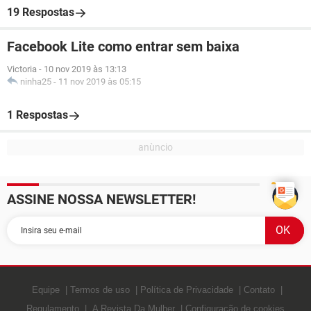
19 Respostas
Facebook Lite como entrar sem baixa
Victoria
-
10 nov 2019 às 13:13
ninha25
-
11 nov 2019 às 05:15
1 Respostas
ASSINE NOSSA NEWSLETTER!
Equipe
Termos de uso
Política de Privacidade
Contato
Regulamento
A Revista Da Mulher
Configuração de cookies