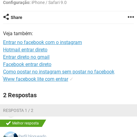
GUIA DE COMPRAS
Configuração:
iPhone / Safari 9.0
Share
Veja também:
Entrar no facebook com o instagram
Hotmail entrar direto
Entrar direto no gmail
Facebook entrar direto
Como postar no instagram sem postar no facebook
́Www facebook lite com entrar
✓
2 Respostas
RESPOSTA 1 / 2
Melhor resposta
Perfil bloqueado