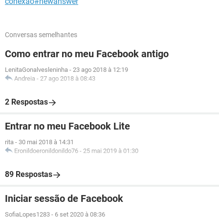
conexao#newanswer
Conversas semelhantes
Como entrar no meu Facebook antigo
LenitaGonalvesleninha
-
23 ago 2018 à 12:19
Andreia
-
27 ago 2018 à 08:43
2 Respostas
Entrar no meu Facebook Lite
rita
-
30 mai 2018 à 14:31
Eronildoeronildonildo76
-
25 mai 2019 à 01:30
89 Respostas
Iniciar sessão de Facebook
SofiaLopes1283
-
6 set 2020 à 08:36