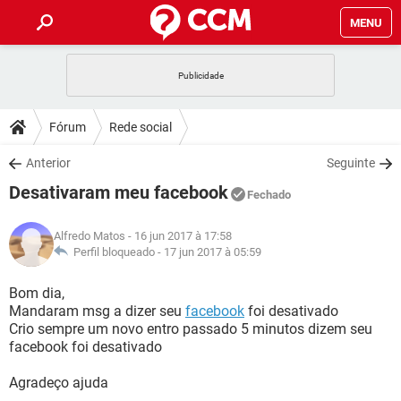
MENU
INÍCIO
JOGOS
WHATSAPP
DICAS
Fórum
Rede social
CELULAR
FACEBOOK
JOGOS
WHATSAPP
DOWNLOADS
Anterior
Seguinte
OUTLOOK
EXCEL
CELULAR
FACEBOOK
Desativaram meu facebook
INSTAGRAM
JOGOS
GMAIL
WHATSAPP
Fechado
FÓRUM
OUTLOOK
EXCEL
GUIA DE COMPRAS
CELULAR
FACEBOOK
Alfredo Matos
- 16 jun 2017 à 17:58
INSTAGRAM
JOGOS
GMAIL
WHATSAPP
GLOSSÁRIO
Perfil bloqueado -
17 jun 2017 à 05:59
OUTLOOK
EXCEL
GUIA DE COMPRAS
CELULAR
FACEBOOK
INSTAGRAM
JOGOS
GMAIL
WHATSAPP
Bom dia,
OUTLOOK
EXCEL
Mandaram msg a dizer seu
facebook
foi desativado
GUIA DE COMPRAS
CELULAR
FACEBOOK
Crio sempre um novo entro passado 5 minutos dizem seu
INSTAGRAM
GMAIL
facebook foi desativado
OUTLOOK
EXCEL
GUIA DE COMPRAS
INSTAGRAM
GMAIL
Agradeço ajuda