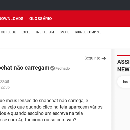
DOWNLOADS
GLOSSÁRIO
OUTLOOK
EXCEL
INSTAGRAM
GMAIL
GUIA DE COMPRAS
Seguinte
ASS
apchat não carregam
NEW
Fechado
 22:35
 22:36
que meus lenses do snapchat não carrega, e
eu vejo que quando clico na tela aparecem vários,
os e quando escolho um escreve na tela
r se com 4g funciona ou só com wifi?