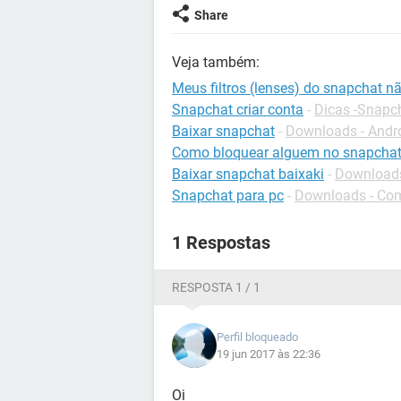
Share
Veja também:
Meus filtros (lenses) do snapchat 
Snapchat criar conta
-
Dicas -Snapc
Baixar snapchat
-
Downloads - Andr
Como bloquear alguem no snapcha
Baixar snapchat baixaki
-
Downloads
Snapchat para pc
-
Downloads - Co
1 Respostas
RESPOSTA 1 / 1
Perfil bloqueado
19 jun 2017 às 22:36
Oi