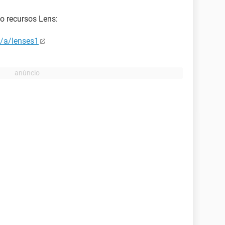
o recursos Lens:
R/a/lenses1