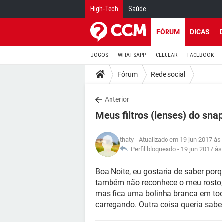
High-Tech
Saúde
FÓRUM
DICAS
JOGOS
WHATSAPP
CELULAR
FACEBOOK
Fórum
Rede social
Anterior
Meus filtros (lenses) do sn
thaty
- Atualizado em 19 jun 2017 às
Perfil bloqueado -
19 jun 2017 às
Boa Noite, eu gostaria de saber por
também não reconhece o meu rosto, 
mas fica uma bolinha branca em tod
carregando. Outra coisa queria sabe