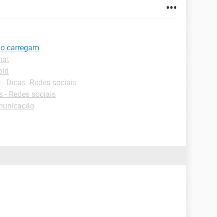
não carregam
hat
oid
t
-
Dicas -Redes sociais
 - Redes sociais
municação