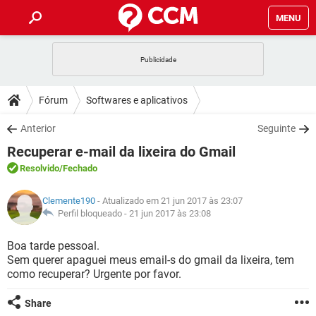
MENU
INÍCIO
JOGOS
WHATSAPP
DICAS
Fórum
Softwares e aplicativos
CELULAR
FACEBOOK
JOGOS
WHATSAPP
DOWNLOADS
Anterior
Seguinte
OUTLOOK
EXCEL
CELULAR
FACEBOOK
Recuperar e-mail da lixeira do Gmail
INSTAGRAM
JOGOS
GMAIL
WHATSAPP
FÓRUM
OUTLOOK
EXCEL
Resolvido
/Fechado
GUIA DE COMPRAS
CELULAR
FACEBOOK
INSTAGRAM
JOGOS
GMAIL
WHATSAPP
GLOSSÁRIO
OUTLOOK
Clemente190
- Atualizado em 21 jun 2017 às 23:07
EXCEL
GUIA DE COMPRAS
CELULAR
FACEBOOK
Perfil bloqueado -
21 jun 2017 às 23:08
INSTAGRAM
JOGOS
GMAIL
WHATSAPP
OUTLOOK
EXCEL
Boa tarde pessoal.
GUIA DE COMPRAS
CELULAR
FACEBOOK
Sem querer apaguei meus email-s do gmail da lixeira, tem
INSTAGRAM
GMAIL
como recuperar? Urgente por favor.
OUTLOOK
EXCEL
GUIA DE COMPRAS
INSTAGRAM
GMAIL
Share