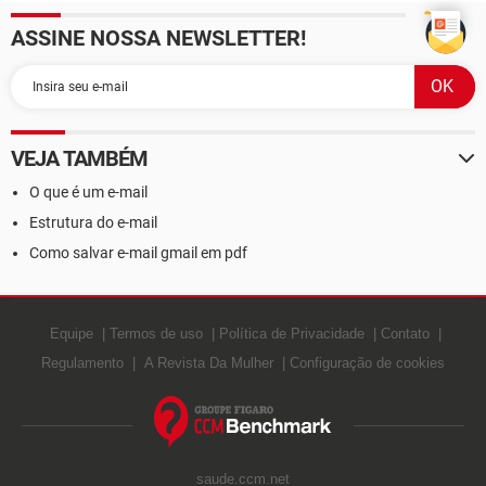
ASSINE NOSSA NEWSLETTER!
VEJA TAMBÉM
O que é um e-mail
Estrutura do e-mail
Como salvar e-mail gmail em pdf
Equipe
Termos de uso
Política de Privacidade
Contato
Regulamento
A Revista Da Mulher
Configuração de cookies
saude.ccm.net