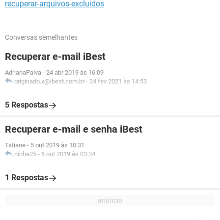
recuperar-arquivos-excluidos
Conversas semelhantes
Recuperar e-mail iBest
AdrianaPaiva
-
24 abr 2019 às 16:09
originado.x@ibest.com.br
-
24 fev 2021 às 14:53
5 Respostas
Recuperar e-mail e senha iBest
Tatiane
-
5 out 2019 às 10:31
ninha25
-
6 out 2019 às 03:34
1 Respostas