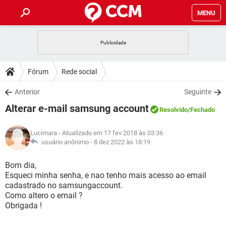
MENU
INÍCIO
JOGOS
WHATSAPP
DICAS
Fórum
Rede social
CELULAR
FACEBOOK
JOGOS
WHATSAPP
DOWNLOADS
Anterior
Seguinte
OUTLOOK
EXCEL
CELULAR
FACEBOOK
Alterar e-mail samsung account
INSTAGRAM
JOGOS
GMAIL
WHATSAPP
Resolvido
/Fechado
FÓRUM
OUTLOOK
EXCEL
GUIA DE COMPRAS
CELULAR
FACEBOOK
Lucimara
- Atualizado em 17 fev 2018 às 03:36
INSTAGRAM
JOGOS
GMAIL
WHATSAPP
GLOSSÁRIO
usuário anônimo -
8 dez 2022 às 18:19
OUTLOOK
EXCEL
GUIA DE COMPRAS
CELULAR
FACEBOOK
INSTAGRAM
JOGOS
GMAIL
WHATSAPP
Bom dia,
OUTLOOK
EXCEL
Esqueci minha senha, e nao tenho mais acesso ao email
GUIA DE COMPRAS
CELULAR
FACEBOOK
cadastrado no samsungaccount.
INSTAGRAM
GMAIL
Como altero o email ?
OUTLOOK
EXCEL
GUIA DE COMPRAS
Obrigada !
INSTAGRAM
GMAIL