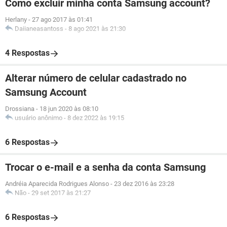
Como excluir minha conta Samsung account?
Herlany
-
27 ago 2017 às 01:41
Daiianeasantoss
-
8 ago 2021 às 21:30
4 Respostas
Alterar número de celular cadastrado no
Samsung Account
Drossiana
-
18 jun 2020 às 08:10
usuário anônimo
-
8 dez 2022 às 19:15
6 Respostas
Trocar o e-mail e a senha da conta Samsung
Andréia Aparecida Rodrigues Alonso
-
23 dez 2016 às 23:28
Não
-
29 set 2017 às 21:27
6 Respostas