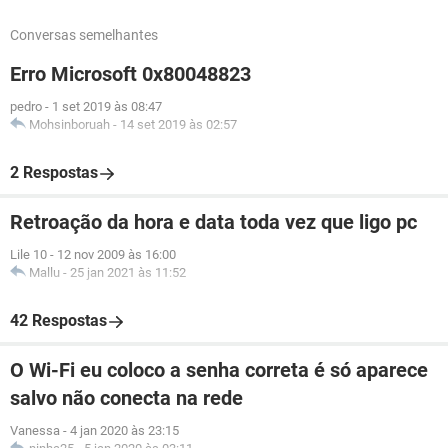
Conversas semelhantes
Erro Microsoft 0x80048823
pedro
-
1 set 2019 às 08:47
Mohsinboruah
-
14 set 2019 às 02:57
2 Respostas
Retroação da hora e data toda vez que ligo pc
Lile 10
-
12 nov 2009 às 16:00
Mallu
-
25 jan 2021 às 11:52
42 Respostas
O Wi-Fi eu coloco a senha correta é só aparece
salvo não conecta na rede
Vanessa
-
4 jan 2020 às 23:15