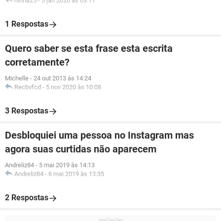
ninha25
-
5 jan 2020 às 03:11
1 Respostas
Quero saber se esta frase esta escrita
corretamente?
Michelle
-
24 out 2013 às 14:24
Recbvfcd
-
5 nov 2020 às 10:08
3 Respostas
Desbloquiei uma pessoa no Instagram mas
agora suas curtidas não aparecem
Andreliz84
-
5 mai 2019 às 14:13
Andreliz84
-
6 mai 2019 às 13:35
2 Respostas