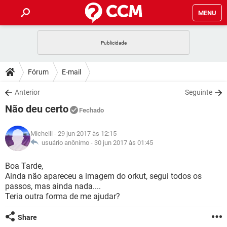
MENU
INÍCIO
JOGOS
WHATSAPP
DICAS
Fórum
E-mail
CELULAR
FACEBOOK
JOGOS
WHATSAPP
DOWNLOADS
Anterior
Seguinte
OUTLOOK
EXCEL
CELULAR
FACEBOOK
Não deu certo
INSTAGRAM
JOGOS
GMAIL
WHATSAPP
Fechado
FÓRUM
OUTLOOK
EXCEL
GUIA DE COMPRAS
CELULAR
FACEBOOK
Michelli
- 29 jun 2017 às 12:15
INSTAGRAM
JOGOS
GMAIL
WHATSAPP
GLOSSÁRIO
usuário anônimo -
30 jun 2017 às 01:45
OUTLOOK
EXCEL
GUIA DE COMPRAS
CELULAR
FACEBOOK
INSTAGRAM
JOGOS
GMAIL
WHATSAPP
Boa Tarde,
OUTLOOK
EXCEL
Ainda não apareceu a imagem do orkut, segui todos os
GUIA DE COMPRAS
CELULAR
FACEBOOK
passos, mas ainda nada....
INSTAGRAM
GMAIL
Teria outra forma de me ajudar?
OUTLOOK
EXCEL
GUIA DE COMPRAS
INSTAGRAM
GMAIL
Share