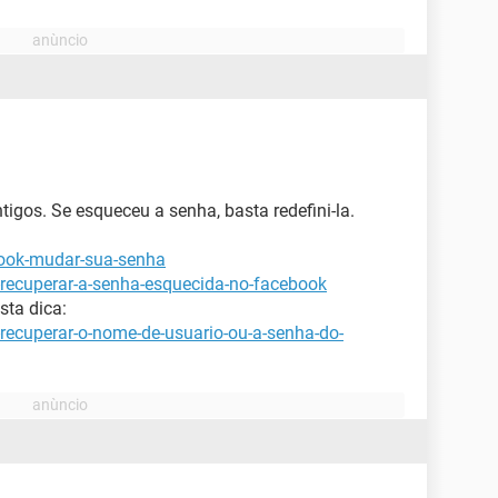
ntigos. Se esqueceu a senha, basta redefini-la.
book-mudar-sua-senha
-recuperar-a-senha-esquecida-no-facebook
sta dica:
recuperar-o-nome-de-usuario-ou-a-senha-do-