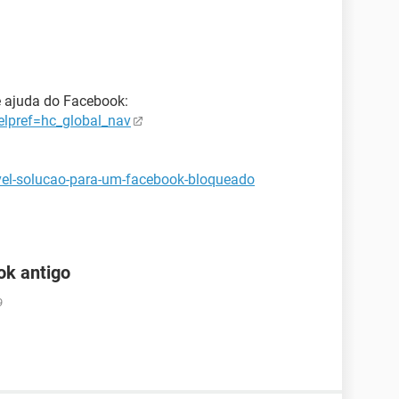
 ajuda do Facebook:
lpref=hc_global_nav
vel-solucao-para-um-facebook-bloqueado
ok antigo
9