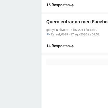
16 Respostas
Quero entrar no meu Facebo
gabryela oliveira
-
4 fev 2014 às 13:10
Rafael_0629
-
17 ago 2020 às 09:53
14 Respostas