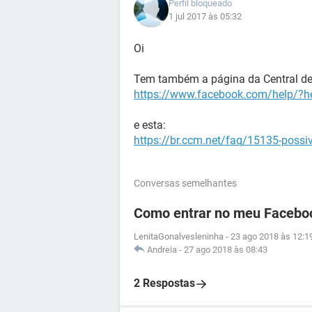
Perfil bloqueado
1 jul 2017 às 05:32
Oi
Tem também a página da Central de
https://www.facebook.com/help/?he
e esta:
https://br.ccm.net/faq/15135-possi
Conversas semelhantes
Como entrar no meu Facebo
LenitaGonalvesleninha
-
23 ago 2018 às 12:1
Andreia
-
27 ago 2018 às 08:43
2 Respostas